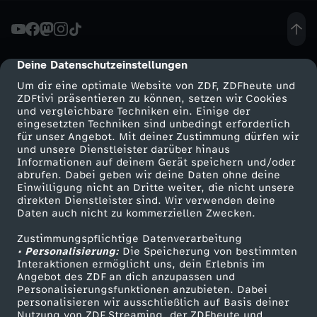
l
i
Deine Datenschutzeinstellungen
cmp-dialog-description
Um dir eine optimale Website von ZDF, ZDFheute und
n
ZDFtivi präsentieren zu können, setzen wir Cookies
und vergleichbare Techniken ein. Einige der
eingesetzten Techniken sind unbedingt erforderlich
i
für unser Angebot. Mit deiner Zustimmung dürfen wir
Mehr ZDF
Service
und unsere Dienstleister darüber hinaus
k
Informationen auf deinem Gerät speichern und/oder
ZDF-Apps
ZDFmitreden
abrufen. Dabei geben wir deine Daten ohne deine
Einwilligung nicht an Dritte weiter, die nicht unsere
-
Smart TV
Kontakt zum ZDF
direkten Dienstleister sind. Wir verwenden deine
Daten auch nicht zu kommerziellen Zwecken.
ZDFtext
Tickets
S
Zustimmungspflichtige Datenverarbeitung
Livestreams
Zuschauerservice
• Personalisierung:
Die Speicherung von bestimmten
c
Sendungen A-Z
Hilfe
Interaktionen ermöglicht uns, dein Erlebnis im
Angebot des ZDF an dich anzupassen und
TV-Programm
Personalisierungsfunktionen anzubieten. Dabei
h
personalisieren wir ausschließlich auf Basis deiner
Nutzung von ZDF Streaming, der ZDFheute und