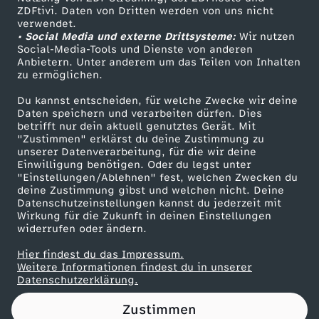
ZDFtivi. Daten von Dritten werden von uns nicht
l
Das ZDF
verwendet.
• Social Media und externe Drittsysteme:
Wir nutzen
ZDF Unternehmen
e
Social-Media-Tools und Dienste von anderen
Anbietern. Unter anderem um das Teilen von Inhalten
Karriere
zu ermöglichen.
c
Presseportal
Du kannst entscheiden, für welche Zwecke wir deine
ZDF goes Schule
Daten speichern und verarbeiten dürfen. Dies
h
betrifft nur dein aktuell genutztes Gerät. Mit
Werbefernsehen
"Zustimmen" erklärst du deine Zustimmung zu
t
unserer Datenverarbeitung, für die wir deine
Mainzelmännchen
Einwilligung benötigen. Oder du legst unter
"Einstellungen/Ablehnen" fest, welchen Zwecken du
e
deine Zustimmung gibst und welchen nicht. Deine
Datenschutzeinstellungen kannst du jederzeit mit
Wirkung für die Zukunft in deinen Einstellungen
S
widerrufen oder ändern.
i
Hier findest du das Impressum.
Partner
Weitere Informationen findest du in unserer
Datenschutzerklärung.
c
Zustimmen