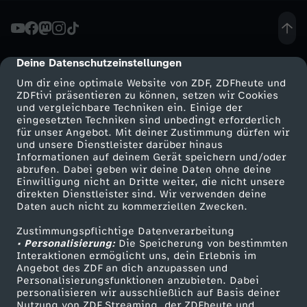
m
e
Deine Datenschutzeinstellungen
cmp-dialog-description
Um dir eine optimale Website von ZDF, ZDFheute und
n
ZDFtivi präsentieren zu können, setzen wir Cookies
und vergleichbare Techniken ein. Einige der
eingesetzten Techniken sind unbedingt erforderlich
s
für unser Angebot. Mit deiner Zustimmung dürfen wir
Mehr ZDF
Service
und unsere Dienstleister darüber hinaus
c
Informationen auf deinem Gerät speichern und/oder
ZDF-Apps
ZDFmitreden
abrufen. Dabei geben wir deine Daten ohne deine
Einwilligung nicht an Dritte weiter, die nicht unsere
h
Smart TV
Kontakt zum ZDF
direkten Dienstleister sind. Wir verwenden deine
Daten auch nicht zu kommerziellen Zwecken.
ZDFtext
Tickets
l
Zustimmungspflichtige Datenverarbeitung
Livestreams
Zuschauerservice
• Personalisierung:
Die Speicherung von bestimmten
a
Sendungen A-Z
Hilfe
Interaktionen ermöglicht uns, dein Erlebnis im
Angebot des ZDF an dich anzupassen und
TV-Programm
Personalisierungsfunktionen anzubieten. Dabei
g
personalisieren wir ausschließlich auf Basis deiner
Nutzung von ZDF Streaming, der ZDFheute und