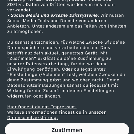
ZDFtivi. Daten von Dritten werden von uns nicht
e
Das ZDF
verwendet.
• Social Media und externe Drittsysteme:
Wir nutzen
ZDF Unternehmen
n
Social-Media-Tools und Dienste von anderen
Anbietern. Unter anderem um das Teilen von Inhalten
Karriere
zu ermöglichen.
a
Presseportal
Du kannst entscheiden, für welche Zwecke wir deine
ZDF goes Schule
Daten speichern und verarbeiten dürfen. Dies
u
betrifft nur dein aktuell genutztes Gerät. Mit
Werbefernsehen
"Zustimmen" erklärst du deine Zustimmung zu
s
unserer Datenverarbeitung, für die wir deine
Mainzelmännchen
Einwilligung benötigen. Oder du legst unter
"Einstellungen/Ablehnen" fest, welchen Zwecken du
L
deine Zustimmung gibst und welchen nicht. Deine
Datenschutzeinstellungen kannst du jederzeit mit
Wirkung für die Zukunft in deinen Einstellungen
a
widerrufen oder ändern.
d
Hier findest du das Impressum.
Partner
Weitere Informationen findest du in unserer
Datenschutzerklärung.
e
Zustimmen