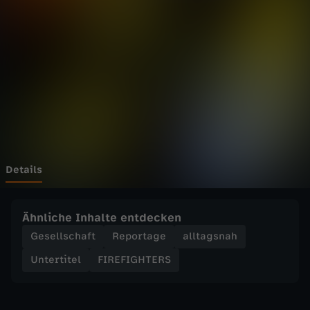
H
T
E
R
S
-
Details
F
Ähnliche Inhalte entdecken
l
Gesellschaft
Reportage
alltagsnah
Untertitel
FIREFIGHTERS
a
m