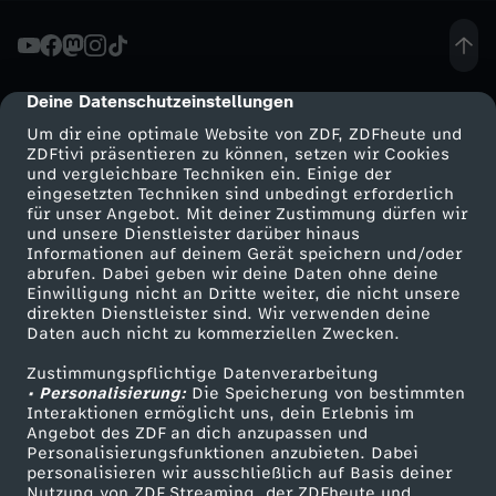
h
e
Deine Datenschutzeinstellungen
cmp-dialog-description
Um dir eine optimale Website von ZDF, ZDFheute und
i
ZDFtivi präsentieren zu können, setzen wir Cookies
und vergleichbare Techniken ein. Einige der
eingesetzten Techniken sind unbedingt erforderlich
n
für unser Angebot. Mit deiner Zustimmung dürfen wir
Mehr ZDF
Service
und unsere Dienstleister darüber hinaus
b
Informationen auf deinem Gerät speichern und/oder
ZDF-Apps
ZDFmitreden
abrufen. Dabei geben wir deine Daten ohne deine
Einwilligung nicht an Dritte weiter, die nicht unsere
r
Smart TV
Kontakt zum ZDF
direkten Dienstleister sind. Wir verwenden deine
Daten auch nicht zu kommerziellen Zwecken.
ZDFtext
Tickets
e
Zustimmungspflichtige Datenverarbeitung
Livestreams
Zuschauerservice
• Personalisierung:
Die Speicherung von bestimmten
n
Sendungen A-Z
Hilfe
Interaktionen ermöglicht uns, dein Erlebnis im
Angebot des ZDF an dich anzupassen und
TV-Programm
Personalisierungsfunktionen anzubieten. Dabei
n
personalisieren wir ausschließlich auf Basis deiner
Nutzung von ZDF Streaming, der ZDFheute und