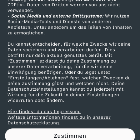
ZDFtivi. Daten von Dritten werden von uns nicht
e
Das ZDF
verwendet.
• Social Media und externe Drittsysteme:
Wir nutzen
ZDF Unternehmen
n
Social-Media-Tools und Dienste von anderen
Anbietern. Unter anderem um das Teilen von Inhalten
Karriere
zu ermöglichen.
d
Presseportal
Du kannst entscheiden, für welche Zwecke wir deine
ZDF goes Schule
Daten speichern und verarbeiten dürfen. Dies
e
betrifft nur dein aktuell genutztes Gerät. Mit
Werbefernsehen
"Zustimmen" erklärst du deine Zustimmung zu
r
unserer Datenverarbeitung, für die wir deine
Mainzelmännchen
Einwilligung benötigen. Oder du legst unter
"Einstellungen/Ablehnen" fest, welchen Zwecken du
W
deine Zustimmung gibst und welchen nicht. Deine
Datenschutzeinstellungen kannst du jederzeit mit
Wirkung für die Zukunft in deinen Einstellungen
o
widerrufen oder ändern.
h
Hier findest du das Impressum.
Partner
Weitere Informationen findest du in unserer
Datenschutzerklärung.
n
Zustimmen