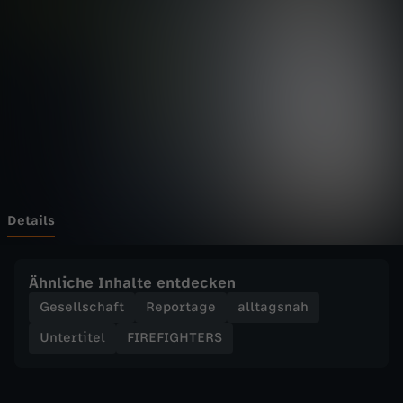
H
T
E
R
S
-
Details
L
Ähnliche Inhalte entdecken
e
Gesellschaft
Reportage
alltagsnah
Untertitel
FIREFIGHTERS
i
c