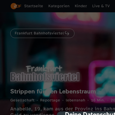
Startseite
Kategorien
Kinder
Live & TV
Frankfurt Bahnhofsviertel
Strippen für den Lebenstraum
Gesellschaft
Reportage
lebensnah
16 Min.
2
Anabelle, 19, kam aus der Provinz ins Bahn
Deine Datenschut