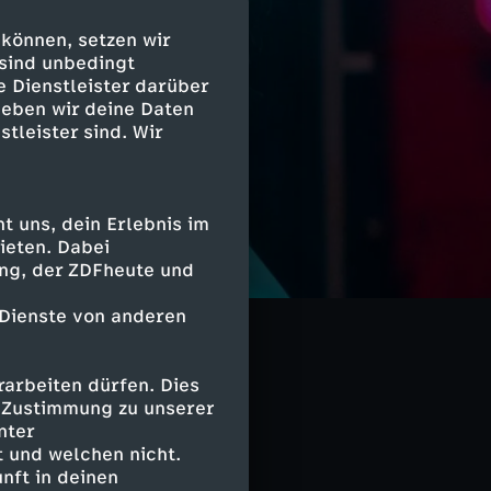
 können, setzen wir
 sind unbedingt
e Dienstleister darüber
geben wir deine Daten
stleister sind. Wir
 uns, dein Erlebnis im
ieten. Dabei
Stripperin Geld
ing, der ZDFheute und
en und gepflegte
 Dienste von anderen
arbeiten dürfen. Dies
e Zustimmung zu unserer
nter
 und welchen nicht.
sviertel
nft in deinen