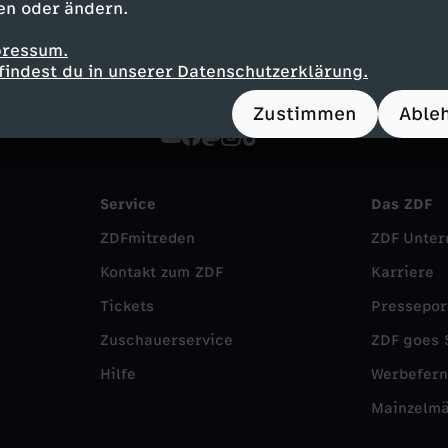
en oder ändern.
pressum.
findest du in unserer Datenschutzerklärung.
Zustimmen
Able
Service
Das ZDF
ZDFmitreden
ZDF Unte
Kontakt zum ZDF
Karriere
Tickets
Pressepor
Zuschauerservice
ZDF goes 
Hilfe
Werbefer
Mainzelm