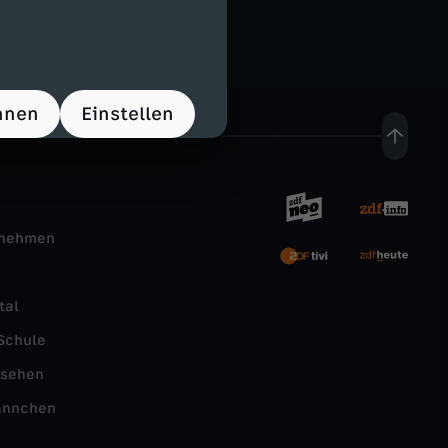
hnen
Einstellen
rnehmen
tal
Schule
nsehen
ännchen