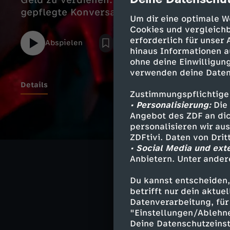
cmp-dialog-des
Geld zu verdienen. Ihr Erfolgsrezept: sex
gepflegte Konversation mit Kunden.
Um dir eine optimale W
Cookies und vergleichb
erforderlich für unser
Abspielen
hinaus Informationen a
ohne deine Einwilligung
verwenden deine Daten
Details
Zustimmungspflichtige
• Personalisierung:
Die 
Angebot des ZDF an dic
Anabelle, 19, k
personalisieren wir au
zu verdienen. I
ZDFtivi. Daten von Dri
Konversation m
• Social Media und ext
Anbietern. Unter ander
Du kannst entscheiden,
betrifft nur dein aktu
Ähnliche 
Datenverarbeitung, für 
"Einstellungen/Ablehn
Gesellschaf
Deine Datenschutzeinst