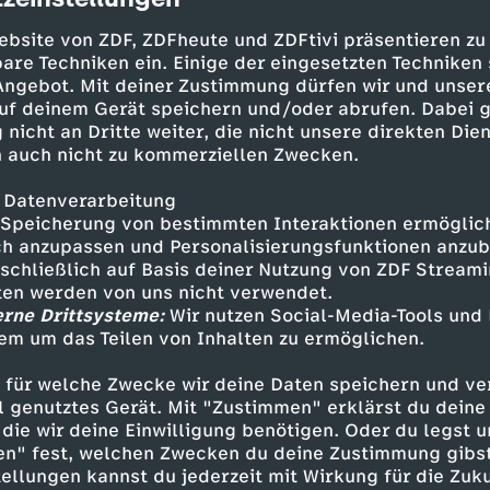
cription
y aussehen, erotisch tanzen und
ebsite von ZDF, ZDFheute und ZDFtivi präsentieren zu
are Techniken ein. Einige der eingesetzten Techniken
 Angebot. Mit deiner Zustimmung dürfen wir und unser
uf deinem Gerät speichern und/oder abrufen. Dabei 
 nicht an Dritte weiter, die nicht unsere direkten Dien
 auch nicht zu kommerziellen Zwecken.
 Datenverarbeitung
Speicherung von bestimmten Interaktionen ermöglicht
h anzupassen und Personalisierungsfunktionen anzub
am aus der Provinz ins Bahnhofsviertel, um als 
sschließlich auf Basis deiner Nutzung von ZDF Stream
hr Erfolgsrezept: sexy aussehen, erotisch tanz
tten werden von uns nicht verwendet.
it Kunden.
erne Drittsysteme:
Wir nutzen Social-Media-Tools und
em um das Teilen von Inhalten zu ermöglichen.
 für welche Zwecke wir deine Daten speichern und ver
ell genutztes Gerät. Mit "Zustimmen" erklärst du dein
Inhalte entdecken
die wir deine Einwilligung benötigen. Oder du legst u
en" fest, welchen Zwecken du deine Zustimmung gibst
t
Reportage
lebensnah
Frankfurt Bahnhof
ellungen kannst du jederzeit mit Wirkung für die Zuku