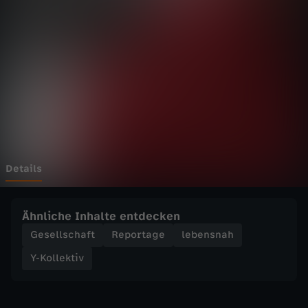
k
t
i
v
-
A
Details
u
Ähnliche Inhalte entdecken
s
Gesellschaft
Reportage
lebensnah
Y-Kollektiv
b
e