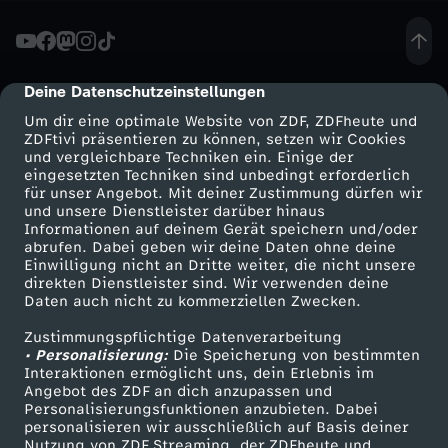
u
t
Deine Datenschutzeinstellungen
cmp-dialog-description
Um dir eine optimale Website von ZDF, ZDFheute und
u
ZDFtivi präsentieren zu können, setzen wir Cookies
und vergleichbare Techniken ein. Einige der
eingesetzten Techniken sind unbedingt erforderlich
n
für unser Angebot. Mit deiner Zustimmung dürfen wir
Mehr ZDF
Service
und unsere Dienstleister darüber hinaus
g
Informationen auf deinem Gerät speichern und/oder
ZDF-Apps
ZDFmitreden
abrufen. Dabei geben wir deine Daten ohne deine
Einwilligung nicht an Dritte weiter, die nicht unsere
a
Smart TV
Kontakt zum ZDF
direkten Dienstleister sind. Wir verwenden deine
Daten auch nicht zu kommerziellen Zwecken.
ZDFtext
Tickets
u
Zustimmungspflichtige Datenverarbeitung
Livestreams
Zuschauerservice
• Personalisierung:
Die Speicherung von bestimmten
f
Sendungen A-Z
Hilfe
Interaktionen ermöglicht uns, dein Erlebnis im
Angebot des ZDF an dich anzupassen und
TV-Programm
Personalisierungsfunktionen anzubieten. Dabei
B
personalisieren wir ausschließlich auf Basis deiner
Nutzung von ZDF Streaming, der ZDFheute und