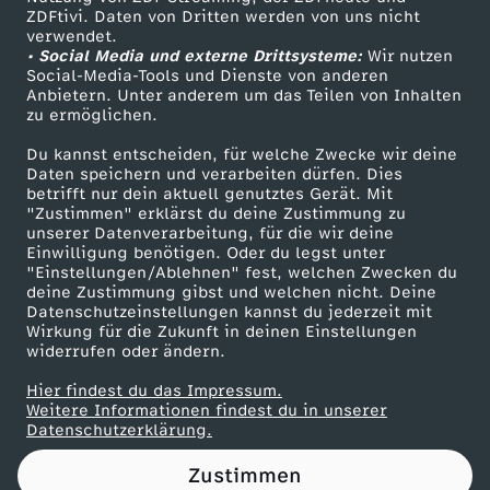
ZDFtivi. Daten von Dritten werden von uns nicht
a
Das ZDF
verwendet.
• Social Media und externe Drittsysteme:
Wir nutzen
ZDF Unternehmen
u
Social-Media-Tools und Dienste von anderen
Anbietern. Unter anderem um das Teilen von Inhalten
Karriere
zu ermöglichen.
s
Presseportal
Du kannst entscheiden, für welche Zwecke wir deine
ZDF goes Schule
Daten speichern und verarbeiten dürfen. Dies
t
betrifft nur dein aktuell genutztes Gerät. Mit
Werbefernsehen
"Zustimmen" erklärst du deine Zustimmung zu
e
unserer Datenverarbeitung, für die wir deine
Mainzelmännchen
Einwilligung benötigen. Oder du legst unter
"Einstellungen/Ablehnen" fest, welchen Zwecken du
l
deine Zustimmung gibst und welchen nicht. Deine
Datenschutzeinstellungen kannst du jederzeit mit
Wirkung für die Zukunft in deinen Einstellungen
l
widerrufen oder ändern.
e
Hier findest du das Impressum.
Partner
Weitere Informationen findest du in unserer
Datenschutzerklärung.
n
Zustimmen