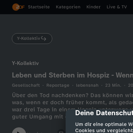
Startseite
Kategorien
Kinder
Live & TV
Y-Kollektiv
Y-Kollektiv
Leben und Sterben im Hospiz - Wenn
Gesellschaft
Reportage
lebensnah
23 Min.
20
Über den Tod nachdenken? Das können wir
was, wenn er doch früher kommt, als geda
war drei Tage in einem Hospiz unterwegs u
Deine Datenschut
cmp-dialog-des
guter Umgang mit dem Tod aussehen kann
Um dir eine optimale W
Cookies und vergleichb