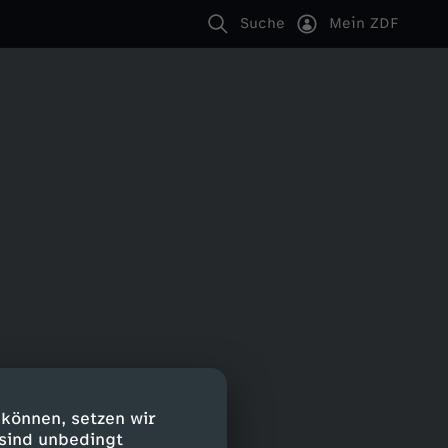
Suche
Mein ZDF
 können, setzen wir
 sind unbedingt