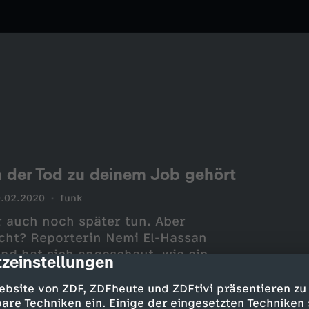
 der Tod zu deinem Job gehört
.02.2020
funk
 auch noch später tun. Aber
cht? Reporterin Nemi El-Hassan
nd hat sich angeschaut, wie ein
zeinstellungen
cription
.
ebsite von ZDF, ZDFheute und ZDFtivi präsentieren zu
are Techniken ein. Einige der eingesetzten Techniken