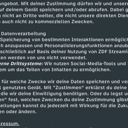
 Angebot. Mit deiner Zustimmung dürfen wir und unser
uf deinem Gerät speichern und/oder abrufen. Dabei 
 nicht an Dritte weiter, die nicht unsere direkten Dien
 auch nicht zu kommerziellen Zwecken.
 Datenverarbeitung
Speicherung von bestimmten Interaktionen ermöglicht
h anzupassen und Personalisierungsfunktionen anzub
sschließlich auf Basis deiner Nutzung von ZDF Stream
tten werden von uns nicht verwendet.
erne Drittsysteme:
Wir nutzen Social-Media-Tools und
em um das Teilen von Inhalten zu ermöglichen.
Inhalte entdecken
 für welche Zwecke wir deine Daten speichern und ver
t
Reportage
lebensnah
Y-Kollektiv
ell genutztes Gerät. Mit "Zustimmen" erklärst du dein
die wir deine Einwilligung benötigen. Oder du legst u
en" fest, welchen Zwecken du deine Zustimmung gibst
ellungen kannst du jederzeit mit Wirkung für die Zuku
en oder ändern.
pressum.