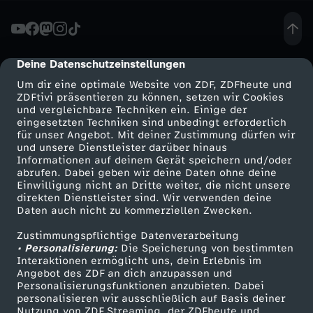
t
v
Deine Datenschutzeinstellungen
cmp-dialog-description
Um dir eine optimale Website von ZDF, ZDFheute und
e
ZDFtivi präsentieren zu können, setzen wir Cookies
und vergleichbare Techniken ein. Einige der
eingesetzten Techniken sind unbedingt erforderlich
r
für unser Angebot. Mit deiner Zustimmung dürfen wir
Mehr ZDF
Service
und unsere Dienstleister darüber hinaus
s
Informationen auf deinem Gerät speichern und/oder
ZDF-Apps
ZDFmitreden
abrufen. Dabei geben wir deine Daten ohne deine
Einwilligung nicht an Dritte weiter, die nicht unsere
u
Smart TV
Kontakt zum ZDF
direkten Dienstleister sind. Wir verwenden deine
Daten auch nicht zu kommerziellen Zwecken.
ZDFtext
Tickets
c
Zustimmungspflichtige Datenverarbeitung
Livestreams
Zuschauerservice
• Personalisierung:
Die Speicherung von bestimmten
h
Sendungen A-Z
Hilfe
Interaktionen ermöglicht uns, dein Erlebnis im
Angebot des ZDF an dich anzupassen und
TV-Programm
Personalisierungsfunktionen anzubieten. Dabei
M
personalisieren wir ausschließlich auf Basis deiner
Nutzung von ZDF Streaming, der ZDFheute und