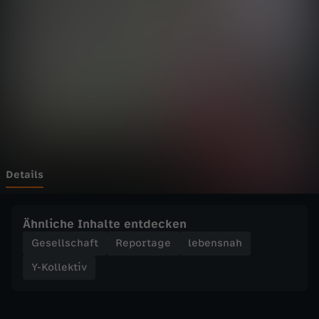
k
t
i
v
-
S
Details
e
Ähnliche Inhalte entdecken
l
Gesellschaft
Reportage
lebensnah
Y-Kollektiv
b
s