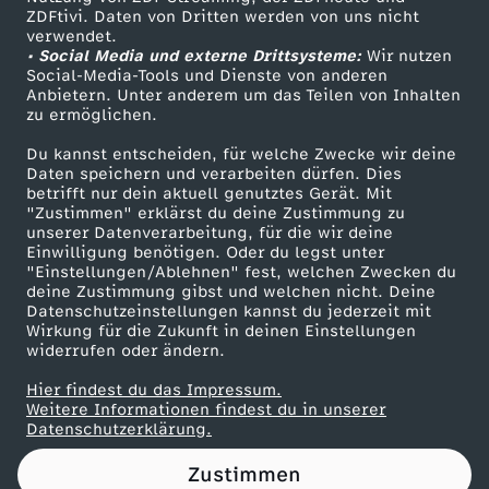
ZDFtivi. Daten von Dritten werden von uns nicht
e
Das ZDF
verwendet.
• Social Media und externe Drittsysteme:
Wir nutzen
ZDF Unternehmen
s
Social-Media-Tools und Dienste von anderen
Anbietern. Unter anderem um das Teilen von Inhalten
Karriere
zu ermöglichen.
s
Presseportal
Du kannst entscheiden, für welche Zwecke wir deine
ZDF goes Schule
Daten speichern und verarbeiten dürfen. Dies
e
betrifft nur dein aktuell genutztes Gerät. Mit
Werbefernsehen
"Zustimmen" erklärst du deine Zustimmung zu
h
unserer Datenverarbeitung, für die wir deine
Mainzelmännchen
Einwilligung benötigen. Oder du legst unter
"Einstellungen/Ablehnen" fest, welchen Zwecken du
o
deine Zustimmung gibst und welchen nicht. Deine
Datenschutzeinstellungen kannst du jederzeit mit
Wirkung für die Zukunft in deinen Einstellungen
s
widerrufen oder ändern.
t
Hier findest du das Impressum.
Partner
Weitere Informationen findest du in unserer
Datenschutzerklärung.
e
Zustimmen