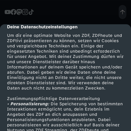
f
t
Deine Datenschutzeinstellungen
cmp-dialog-description
Um dir eine optimale Website von ZDF, ZDFheute und
s
ZDFtivi präsentieren zu können, setzen wir Cookies
und vergleichbare Techniken ein. Einige der
eingesetzten Techniken sind unbedingt erforderlich
f
für unser Angebot. Mit deiner Zustimmung dürfen wir
Mehr ZDF
Service
und unsere Dienstleister darüber hinaus
a
Informationen auf deinem Gerät speichern und/oder
ZDF-Apps
ZDFmitreden
abrufen. Dabei geben wir deine Daten ohne deine
Einwilligung nicht an Dritte weiter, die nicht unsere
b
Smart TV
Kontakt zum ZDF
direkten Dienstleister sind. Wir verwenden deine
Daten auch nicht zu kommerziellen Zwecken.
ZDFtext
Tickets
r
Zustimmungspflichtige Datenverarbeitung
Livestreams
Zuschauerservice
• Personalisierung:
Die Speicherung von bestimmten
i
Sendungen A-Z
Hilfe
Interaktionen ermöglicht uns, dein Erlebnis im
Angebot des ZDF an dich anzupassen und
TV-Programm
Personalisierungsfunktionen anzubieten. Dabei
k
personalisieren wir ausschließlich auf Basis deiner
Nutzung von ZDF Streaming, der ZDFheute und