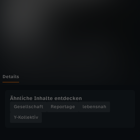
k
t
i
v
-
Z
Details
u
Ähnliche Inhalte entdecken
k
Gesellschaft
Reportage
lebensnah
Y-Kollektiv
u
n