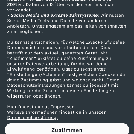
ZDFtivi. Daten von Dritten werden von uns nicht
S
Das ZDF
verwendet.
• Social Media und externe Drittsysteme:
Wir nutzen
ZDF Unternehmen
i
Social-Media-Tools und Dienste von anderen
Anbietern. Unter anderem um das Teilen von Inhalten
Karriere
zu ermöglichen.
l
Presseportal
Du kannst entscheiden, für welche Zwecke wir deine
ZDF goes Schule
Daten speichern und verarbeiten dürfen. Dies
i
betrifft nur dein aktuell genutztes Gerät. Mit
Werbefernsehen
"Zustimmen" erklärst du deine Zustimmung zu
c
unserer Datenverarbeitung, für die wir deine
Mainzelmännchen
Einwilligung benötigen. Oder du legst unter
"Einstellungen/Ablehnen" fest, welchen Zwecken du
o
deine Zustimmung gibst und welchen nicht. Deine
Datenschutzeinstellungen kannst du jederzeit mit
Wirkung für die Zukunft in deinen Einstellungen
n
widerrufen oder ändern.
V
Hier findest du das Impressum.
Partner
Weitere Informationen findest du in unserer
Datenschutzerklärung.
a
Zustimmen