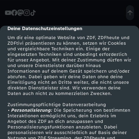
h
e
Deine Datenschutzeinstellungen
cmp-dialog-description
Um dir eine optimale Website von ZDF, ZDFheute und
n
ZDFtivi präsentieren zu können, setzen wir Cookies
und vergleichbare Techniken ein. Einige der
eingesetzten Techniken sind unbedingt erforderlich
R
für unser Angebot. Mit deiner Zustimmung dürfen wir
Mehr ZDF
Service
und unsere Dienstleister darüber hinaus
i
Informationen auf deinem Gerät speichern und/oder
ZDF-Apps
ZDFmitreden
abrufen. Dabei geben wir deine Daten ohne deine
Einwilligung nicht an Dritte weiter, die nicht unsere
t
Smart TV
Kontakt zum ZDF
direkten Dienstleister sind. Wir verwenden deine
Daten auch nicht zu kommerziellen Zwecken.
ZDFtext
Tickets
u
Zustimmungspflichtige Datenverarbeitung
Livestreams
Zuschauerservice
• Personalisierung:
Die Speicherung von bestimmten
a
Sendungen A-Z
Hilfe
Interaktionen ermöglicht uns, dein Erlebnis im
Angebot des ZDF an dich anzupassen und
TV-Programm
Personalisierungsfunktionen anzubieten. Dabei
l
personalisieren wir ausschließlich auf Basis deiner
Nutzung von ZDF Streaming, der ZDFheute und