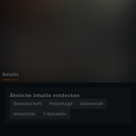
k
t
i
v
-
Z
Details
w
Ähnliche Inhalte entdecken
i
Gesellschaft
Reportage
lebensnah
Untertitel
Y-Kollektiv
s
c