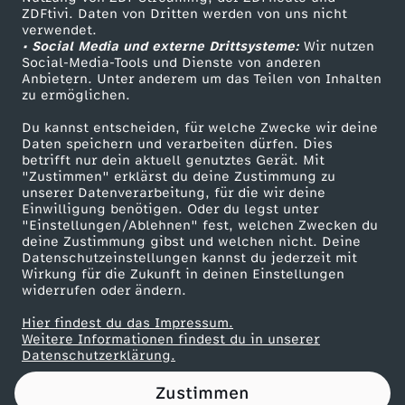
ZDFtivi. Daten von Dritten werden von uns nicht
u
Das ZDF
verwendet.
• Social Media und externe Drittsysteme:
Wir nutzen
ZDF Unternehmen
n
Social-Media-Tools und Dienste von anderen
Anbietern. Unter anderem um das Teilen von Inhalten
Karriere
zu ermöglichen.
d
Presseportal
Du kannst entscheiden, für welche Zwecke wir deine
ZDF goes Schule
Daten speichern und verarbeiten dürfen. Dies
T
betrifft nur dein aktuell genutztes Gerät. Mit
Werbefernsehen
"Zustimmen" erklärst du deine Zustimmung zu
h
unserer Datenverarbeitung, für die wir deine
Mainzelmännchen
Einwilligung benötigen. Oder du legst unter
"Einstellungen/Ablehnen" fest, welchen Zwecken du
e
deine Zustimmung gibst und welchen nicht. Deine
Datenschutzeinstellungen kannst du jederzeit mit
Wirkung für die Zukunft in deinen Einstellungen
r
widerrufen oder ändern.
a
Hier findest du das Impressum.
Partner
Weitere Informationen findest du in unserer
Datenschutzerklärung.
p
Zustimmen