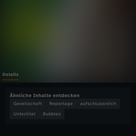
-
A
b
i
m
a
Details
c
Ähnliche Inhalte entdecken
h
Gesellschaft
Reportage
aufschlussreich
Untertitel
Bubbles
e
n