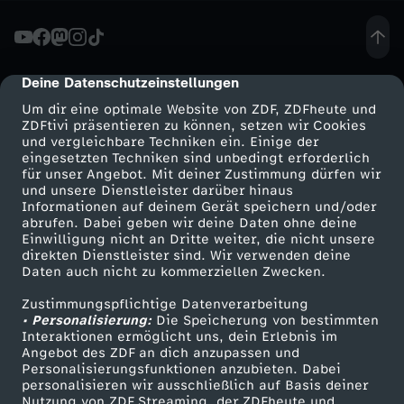
t
r
Deine Datenschutzeinstellungen
cmp-dialog-description
Um dir eine optimale Website von ZDF, ZDFheute und
o
ZDFtivi präsentieren zu können, setzen wir Cookies
und vergleichbare Techniken ein. Einige der
eingesetzten Techniken sind unbedingt erforderlich
t
für unser Angebot. Mit deiner Zustimmung dürfen wir
Mehr ZDF
Service
und unsere Dienstleister darüber hinaus
z
Informationen auf deinem Gerät speichern und/oder
ZDF-Apps
ZDFmitreden
abrufen. Dabei geben wir deine Daten ohne deine
Einwilligung nicht an Dritte weiter, die nicht unsere
C
Smart TV
Kontakt zum ZDF
direkten Dienstleister sind. Wir verwenden deine
Daten auch nicht zu kommerziellen Zwecken.
ZDFtext
Tickets
o
Zustimmungspflichtige Datenverarbeitung
Livestreams
Zuschauerservice
• Personalisierung:
Die Speicherung von bestimmten
r
Sendungen A-Z
Hilfe
Interaktionen ermöglicht uns, dein Erlebnis im
Angebot des ZDF an dich anzupassen und
TV-Programm
Personalisierungsfunktionen anzubieten. Dabei
o
personalisieren wir ausschließlich auf Basis deiner
Nutzung von ZDF Streaming, der ZDFheute und