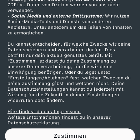
ZDFtivi. Daten von Dritten werden von uns nicht
n
Das ZDF
verwendet.
• Social Media und externe Drittsysteme:
Wir nutzen
ZDF Unternehmen
a
Social-Media-Tools und Dienste von anderen
Anbietern. Unter anderem um das Teilen von Inhalten
Karriere
zu ermöglichen.
k
Presseportal
Du kannst entscheiden, für welche Zwecke wir deine
ZDF goes Schule
Daten speichern und verarbeiten dürfen. Dies
r
betrifft nur dein aktuell genutztes Gerät. Mit
Werbefernsehen
"Zustimmen" erklärst du deine Zustimmung zu
i
unserer Datenverarbeitung, für die wir deine
Mainzelmännchen
Einwilligung benötigen. Oder du legst unter
"Einstellungen/Ablehnen" fest, welchen Zwecken du
s
deine Zustimmung gibst und welchen nicht. Deine
Datenschutzeinstellungen kannst du jederzeit mit
Wirkung für die Zukunft in deinen Einstellungen
e
widerrufen oder ändern.
-
Hier findest du das Impressum.
Partner
Weitere Informationen findest du in unserer
Datenschutzerklärung.
B
Zustimmen