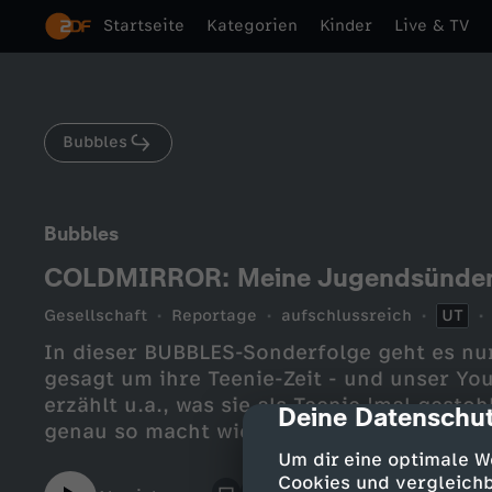
Startseite
Kategorien
Kinder
Live & TV
Bubbles
Bubbles
COLDMIRROR: Meine Jugendsünden
Gesellschaft
Reportage
aufschlussreich
UT
In dieser BUBBLES-Sonderfolge geht es n
gesagt um ihre Teenie-Zeit - und unser You
erzählt u.a., was sie als Teenie 'mal gesto
Deine Datenschut
cmp-dialog-des
genau so macht wie in ihrer Jugend. Und 
keine gute Kombination sind.
Um dir eine optimale W
Cookies und vergleichb