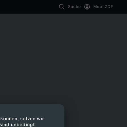
Suche
Mein ZDF
 können, setzen wir
 sind unbedingt