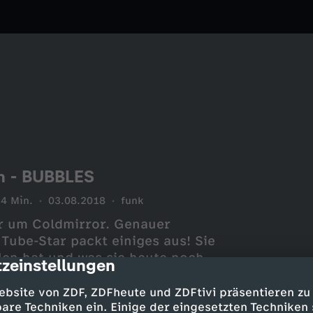
 - BUBBLES
4 Min.
03.08.2018
funk
ur um Coldmirror. Genauer
Tube-Star packt einiges aus! Sie
hlen hat und was sie heute noch
zeinstellungen
cription
warum Alkohol und Kartoffelsalat
ebsite von ZDF, ZDFheute und ZDFtivi präsentieren zu
are Techniken ein. Einige der eingesetzten Techniken