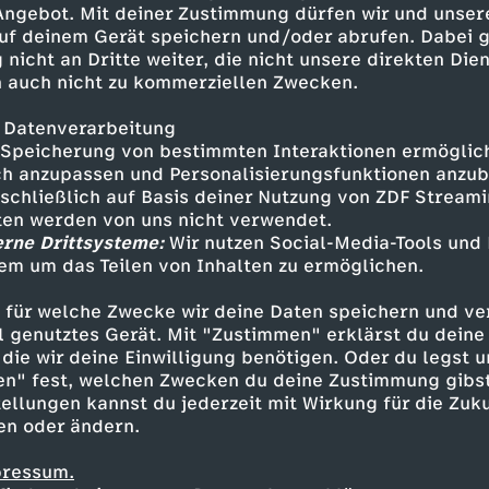
 Angebot. Mit deiner Zustimmung dürfen wir und unser
uf deinem Gerät speichern und/oder abrufen. Dabei 
 nicht an Dritte weiter, die nicht unsere direkten Dien
 auch nicht zu kommerziellen Zwecken.
 Datenverarbeitung
Speicherung von bestimmten Interaktionen ermöglicht
h anzupassen und Personalisierungsfunktionen anzub
sschließlich auf Basis deiner Nutzung von ZDF Stream
tten werden von uns nicht verwendet.
erne Drittsysteme:
Wir nutzen Social-Media-Tools und
em um das Teilen von Inhalten zu ermöglichen.
Inhalte entdecken
 für welche Zwecke wir deine Daten speichern und ver
t
Reportage
aufschlussreich
Untertitel
ell genutztes Gerät. Mit "Zustimmen" erklärst du dein
die wir deine Einwilligung benötigen. Oder du legst u
en" fest, welchen Zwecken du deine Zustimmung gibst
ellungen kannst du jederzeit mit Wirkung für die Zuku
en oder ändern.
pressum.