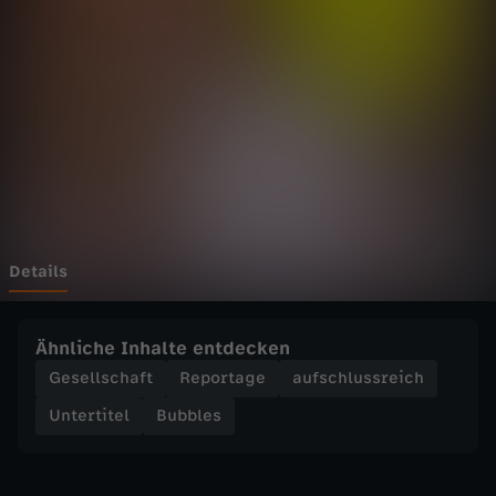
-
D
e
r
b
e
Details
s
Ähnliche Inhalte entdecken
t
Gesellschaft
Reportage
aufschlussreich
Untertitel
Bubbles
e
u