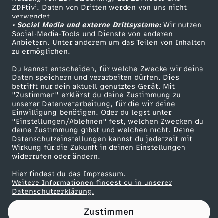
ZDFtivi. Daten von Dritten werden von uns nicht
i
Das ZDF
verwendet.
• Social Media und externe Drittsysteme:
Wir nutzen
ZDF Unternehmen
m
Social-Media-Tools und Dienste von anderen
Anbietern. Unter anderem um das Teilen von Inhalten
Karriere
zu ermöglichen.
m
Presseportal
Du kannst entscheiden, für welche Zwecke wir deine
ZDF goes Schule
Daten speichern und verarbeiten dürfen. Dies
s
betrifft nur dein aktuell genutztes Gerät. Mit
Werbefernsehen
"Zustimmen" erklärst du deine Zustimmung zu
t
unserer Datenverarbeitung, für die wir deine
Mainzelmännchen
Einwilligung benötigen. Oder du legst unter
"Einstellungen/Ablehnen" fest, welchen Zwecken du
e
deine Zustimmung gibst und welchen nicht. Deine
Datenschutzeinstellungen kannst du jederzeit mit
Wirkung für die Zukunft in deinen Einstellungen
U
widerrufen oder ändern.
r
Hier findest du das Impressum.
Partner
Weitere Informationen findest du in unserer
Datenschutzerklärung.
l
Zustimmen