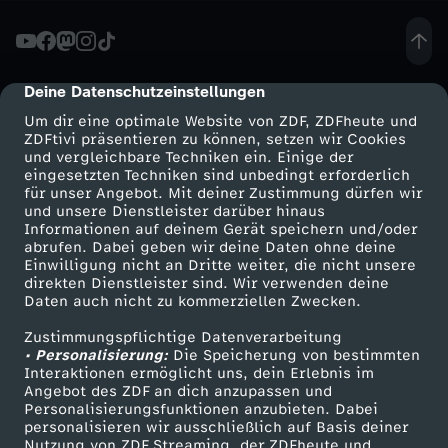
n
d
Deine Datenschutzeinstellungen
cmp-dialog-description
Um dir eine optimale Website von ZDF, ZDFheute und
d
ZDFtivi präsentieren zu können, setzen wir Cookies
und vergleichbare Techniken ein. Einige der
eingesetzten Techniken sind unbedingt erforderlich
e
für unser Angebot. Mit deiner Zustimmung dürfen wir
Mehr ZDF
Service
und unsere Dienstleister darüber hinaus
r
Informationen auf deinem Gerät speichern und/oder
ZDF-Apps
ZDFmitreden
abrufen. Dabei geben wir deine Daten ohne deine
Einwilligung nicht an Dritte weiter, die nicht unsere
s
Smart TV
Kontakt zum ZDF
direkten Dienstleister sind. Wir verwenden deine
Daten auch nicht zu kommerziellen Zwecken.
ZDFtext
Tickets
c
Zustimmungspflichtige Datenverarbeitung
Livestreams
Zuschauerservice
• Personalisierung:
Die Speicherung von bestimmten
h
Sendungen A-Z
Hilfe
Interaktionen ermöglicht uns, dein Erlebnis im
Angebot des ZDF an dich anzupassen und
TV-Programm
Personalisierungsfunktionen anzubieten. Dabei
l
personalisieren wir ausschließlich auf Basis deiner
Nutzung von ZDF Streaming, der ZDFheute und