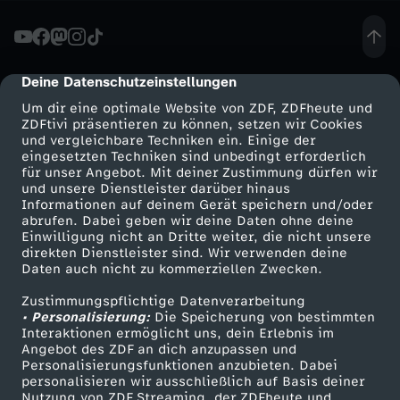
e
-
Deine Datenschutzeinstellungen
cmp-dialog-description
Um dir eine optimale Website von ZDF, ZDFheute und
B
ZDFtivi präsentieren zu können, setzen wir Cookies
und vergleichbare Techniken ein. Einige der
eingesetzten Techniken sind unbedingt erforderlich
U
für unser Angebot. Mit deiner Zustimmung dürfen wir
Mehr ZDF
Service
und unsere Dienstleister darüber hinaus
B
Informationen auf deinem Gerät speichern und/oder
ZDF-Apps
ZDFmitreden
abrufen. Dabei geben wir deine Daten ohne deine
Einwilligung nicht an Dritte weiter, die nicht unsere
B
Smart TV
Kontakt zum ZDF
direkten Dienstleister sind. Wir verwenden deine
Daten auch nicht zu kommerziellen Zwecken.
ZDFtext
Tickets
L
Zustimmungspflichtige Datenverarbeitung
Livestreams
Zuschauerservice
• Personalisierung:
Die Speicherung von bestimmten
E
Sendungen A-Z
Hilfe
Interaktionen ermöglicht uns, dein Erlebnis im
Angebot des ZDF an dich anzupassen und
TV-Programm
Personalisierungsfunktionen anzubieten. Dabei
S
personalisieren wir ausschließlich auf Basis deiner
Nutzung von ZDF Streaming, der ZDFheute und