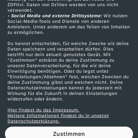
ZDFtivi. Daten von Dritten werden von uns nicht
m
Das ZDF
verwendet.
• Social Media und externe Drittsysteme:
Wir nutzen
ZDF Unternehmen
i
Social-Media-Tools und Dienste von anderen
Anbietern. Unter anderem um das Teilen von Inhalten
Karriere
zu ermöglichen.
t
Presseportal
Du kannst entscheiden, für welche Zwecke wir deine
ZDF goes Schule
Daten speichern und verarbeiten dürfen. Dies
C
betrifft nur dein aktuell genutztes Gerät. Mit
Werbefernsehen
"Zustimmen" erklärst du deine Zustimmung zu
o
unserer Datenverarbeitung, für die wir deine
Mainzelmännchen
Einwilligung benötigen. Oder du legst unter
"Einstellungen/Ablehnen" fest, welchen Zwecken du
l
deine Zustimmung gibst und welchen nicht. Deine
Datenschutzeinstellungen kannst du jederzeit mit
Wirkung für die Zukunft in deinen Einstellungen
d
widerrufen oder ändern.
m
Hier findest du das Impressum.
Partner
Weitere Informationen findest du in unserer
Datenschutzerklärung.
i
Zustimmen