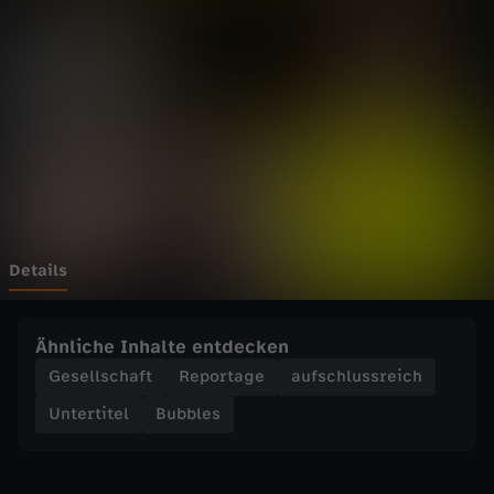
-
D
i
e
A
G
Details
B
Ähnliche Inhalte entdecken
L
Gesellschaft
Reportage
aufschlussreich
Untertitel
Bubbles
ü
g