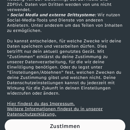
ZDFtivi. Daten von Dritten werden von uns nicht
S
Das ZDF
verwendet.
• Social Media und externe Drittsysteme:
Wir nutzen
ZDF Unternehmen
m
Social-Media-Tools und Dienste von anderen
Anbietern. Unter anderem um das Teilen von Inhalten
Karriere
zu ermöglichen.
i
Presseportal
Du kannst entscheiden, für welche Zwecke wir deine
ZDF goes Schule
Daten speichern und verarbeiten dürfen. Dies
t
betrifft nur dein aktuell genutztes Gerät. Mit
Werbefernsehen
"Zustimmen" erklärst du deine Zustimmung zu
S
unserer Datenverarbeitung, für die wir deine
Mainzelmännchen
Einwilligung benötigen. Oder du legst unter
"Einstellungen/Ablehnen" fest, welchen Zwecken du
i
deine Zustimmung gibst und welchen nicht. Deine
Datenschutzeinstellungen kannst du jederzeit mit
Wirkung für die Zukunft in deinen Einstellungen
m
widerrufen oder ändern.
o
Hier findest du das Impressum.
Partner
Weitere Informationen findest du in unserer
Datenschutzerklärung.
n
Zustimmen