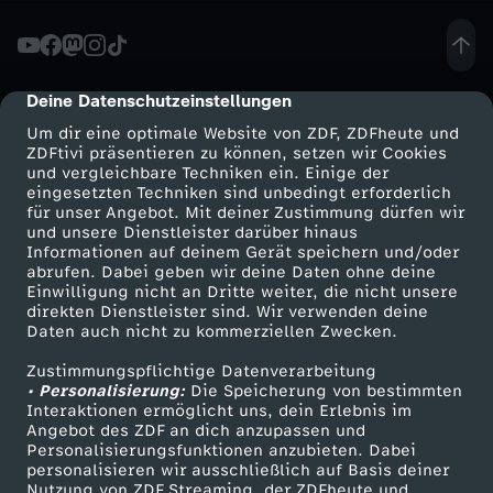
?
!
Deine Datenschutzeinstellungen
cmp-dialog-description
Um dir eine optimale Website von ZDF, ZDFheute und
-
ZDFtivi präsentieren zu können, setzen wir Cookies
und vergleichbare Techniken ein. Einige der
eingesetzten Techniken sind unbedingt erforderlich
B
für unser Angebot. Mit deiner Zustimmung dürfen wir
Mehr ZDF
Service
und unsere Dienstleister darüber hinaus
U
Informationen auf deinem Gerät speichern und/oder
ZDF-Apps
ZDFmitreden
abrufen. Dabei geben wir deine Daten ohne deine
Einwilligung nicht an Dritte weiter, die nicht unsere
B
Smart TV
Kontakt zum ZDF
direkten Dienstleister sind. Wir verwenden deine
Daten auch nicht zu kommerziellen Zwecken.
ZDFtext
Tickets
B
Zustimmungspflichtige Datenverarbeitung
Livestreams
Zuschauerservice
• Personalisierung:
Die Speicherung von bestimmten
L
Sendungen A-Z
Hilfe
Interaktionen ermöglicht uns, dein Erlebnis im
Angebot des ZDF an dich anzupassen und
TV-Programm
Personalisierungsfunktionen anzubieten. Dabei
E
personalisieren wir ausschließlich auf Basis deiner
Nutzung von ZDF Streaming, der ZDFheute und