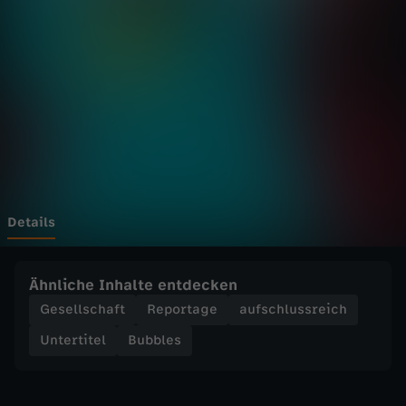
-
I
c
h
s
c
Details
h
Ähnliche Inhalte entdecken
i
Gesellschaft
Reportage
aufschlussreich
Untertitel
Bubbles
e
b