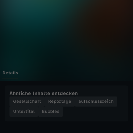
-
Wechseln zu: ZDFheute
M
o
b
b
i
Details
n
Ähnliche Inhalte entdecken
g
Gesellschaft
Reportage
aufschlussreich
Untertitel
Bubbles
i
m