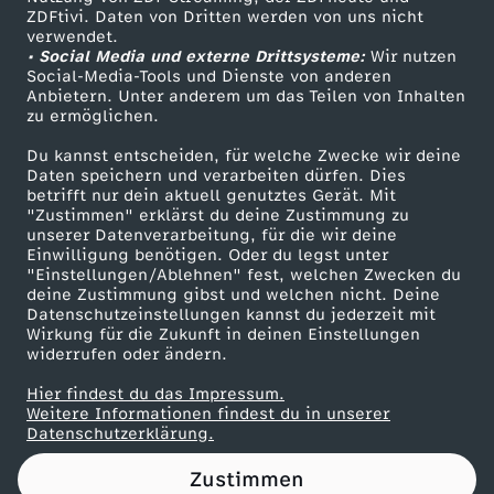
ZDFtivi. Daten von Dritten werden von uns nicht
w
Das ZDF
verwendet.
• Social Media und externe Drittsysteme:
Wir nutzen
ZDF Unternehmen
a
Social-Media-Tools und Dienste von anderen
Anbietern. Unter anderem um das Teilen von Inhalten
Karriere
zu ermöglichen.
s
Presseportal
Du kannst entscheiden, für welche Zwecke wir deine
ZDF goes Schule
Daten speichern und verarbeiten dürfen. Dies
t
betrifft nur dein aktuell genutztes Gerät. Mit
Werbefernsehen
"Zustimmen" erklärst du deine Zustimmung zu
u
unserer Datenverarbeitung, für die wir deine
Mainzelmännchen
Einwilligung benötigen. Oder du legst unter
"Einstellungen/Ablehnen" fest, welchen Zwecken du
n
deine Zustimmung gibst und welchen nicht. Deine
Datenschutzeinstellungen kannst du jederzeit mit
Wirkung für die Zukunft in deinen Einstellungen
g
widerrufen oder ändern.
e
Hier findest du das Impressum.
Partner
Weitere Informationen findest du in unserer
Datenschutzerklärung.
g
Zustimmen