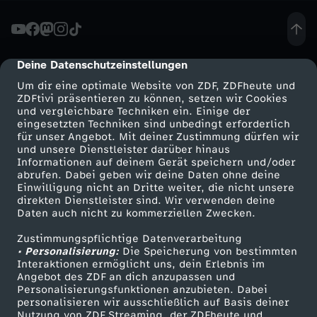
I
n
Deine Datenschutzeinstellungen
cmp-dialog-description
Um dir eine optimale Website von ZDF, ZDFheute und
t
ZDFtivi präsentieren zu können, setzen wir Cookies
und vergleichbare Techniken ein. Einige der
eingesetzten Techniken sind unbedingt erforderlich
e
für unser Angebot. Mit deiner Zustimmung dürfen wir
Mehr ZDF
Service
und unsere Dienstleister darüber hinaus
r
Informationen auf deinem Gerät speichern und/oder
ZDF-Apps
ZDFmitreden
abrufen. Dabei geben wir deine Daten ohne deine
Einwilligung nicht an Dritte weiter, die nicht unsere
n
Smart TV
Kontakt zum ZDF
direkten Dienstleister sind. Wir verwenden deine
Daten auch nicht zu kommerziellen Zwecken.
ZDFtext
Tickets
e
Zustimmungspflichtige Datenverarbeitung
Livestreams
Zuschauerservice
• Personalisierung:
Die Speicherung von bestimmten
t
Sendungen A-Z
Hilfe
Interaktionen ermöglicht uns, dein Erlebnis im
Angebot des ZDF an dich anzupassen und
TV-Programm
Personalisierungsfunktionen anzubieten. Dabei
-
personalisieren wir ausschließlich auf Basis deiner
Nutzung von ZDF Streaming, der ZDFheute und