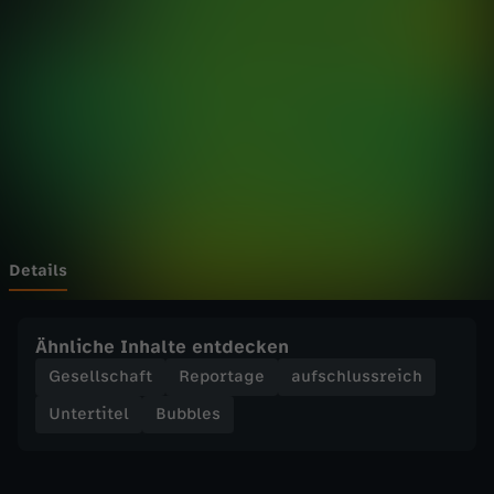
-
P
r
o
u
n
Details
d
Ähnliche Inhalte entdecken
C
Gesellschaft
Reportage
aufschlussreich
Untertitel
Bubbles
o
n