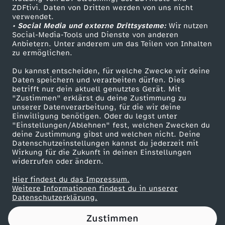
ZDFtivi. Daten von Dritten werden von uns nicht
b
Das ZDF
verwendet.
• Social Media und externe Drittsysteme:
Wir nutzen
ZDF Unternehmen
e
Social-Media-Tools und Dienste von anderen
Anbietern. Unter anderem um das Teilen von Inhalten
Karriere
zu ermöglichen.
r
Presseportal
Du kannst entscheiden, für welche Zwecke wir deine
ZDF goes Schule
Daten speichern und verarbeiten dürfen. Dies
w
betrifft nur dein aktuell genutztes Gerät. Mit
Werbefernsehen
"Zustimmen" erklärst du deine Zustimmung zu
e
unserer Datenverarbeitung, für die wir deine
Mainzelmännchen
Einwilligung benötigen. Oder du legst unter
"Einstellungen/Ablehnen" fest, welchen Zwecken du
r
deine Zustimmung gibst und welchen nicht. Deine
Datenschutzeinstellungen kannst du jederzeit mit
Wirkung für die Zukunft in deinen Einstellungen
d
widerrufen oder ändern.
e
Hier findest du das Impressum.
Partner
Weitere Informationen findest du in unserer
Datenschutzerklärung.
n
Zustimmen