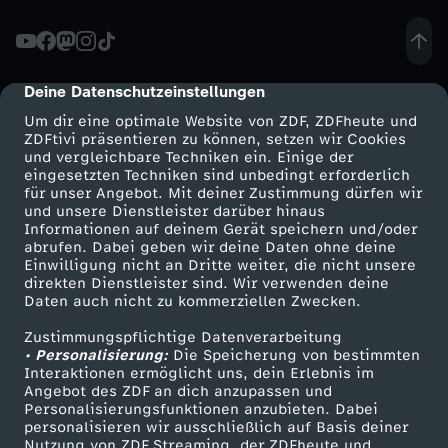
t
r
Deine Datenschutzeinstellungen
cmp-dialog-description
Um dir eine optimale Website von ZDF, ZDFheute und
a
ZDFtivi präsentieren zu können, setzen wir Cookies
und vergleichbare Techniken ein. Einige der
eingesetzten Techniken sind unbedingt erforderlich
-
für unser Angebot. Mit deiner Zustimmung dürfen wir
Mehr ZDF
Service
und unsere Dienstleister darüber hinaus
Y
Informationen auf deinem Gerät speichern und/oder
ZDF-Apps
ZDFmitreden
abrufen. Dabei geben wir deine Daten ohne deine
Einwilligung nicht an Dritte weiter, die nicht unsere
o
Smart TV
Kontakt zum ZDF
direkten Dienstleister sind. Wir verwenden deine
Daten auch nicht zu kommerziellen Zwecken.
ZDFtext
Tickets
u
Zustimmungspflichtige Datenverarbeitung
Livestreams
Zuschauerservice
• Personalisierung:
Die Speicherung von bestimmten
T
Sendungen A-Z
Hilfe
Interaktionen ermöglicht uns, dein Erlebnis im
Angebot des ZDF an dich anzupassen und
TV-Programm
Personalisierungsfunktionen anzubieten. Dabei
u
personalisieren wir ausschließlich auf Basis deiner
Nutzung von ZDF Streaming, der ZDFheute und