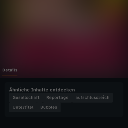
-
S
c
h
m
e
Details
r
Ähnliche Inhalte entdecken
z
Gesellschaft
Reportage
aufschlussreich
Untertitel
Bubbles
h
a