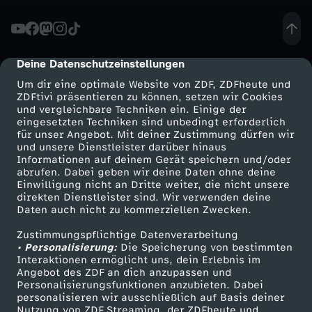
f
t
Deine Datenschutzeinstellungen
cmp-dialog-description
Um dir eine optimale Website von ZDF, ZDFheute und
e
ZDFtivi präsentieren zu können, setzen wir Cookies
und vergleichbare Techniken ein. Einige der
eingesetzten Techniken sind unbedingt erforderlich
P
für unser Angebot. Mit deiner Zustimmung dürfen wir
Mehr ZDF
Service
und unsere Dienstleister darüber hinaus
e
Informationen auf deinem Gerät speichern und/oder
ZDF-Apps
ZDFmitreden
abrufen. Dabei geben wir deine Daten ohne deine
Einwilligung nicht an Dritte weiter, die nicht unsere
r
Smart TV
Kontakt zum ZDF
direkten Dienstleister sind. Wir verwenden deine
Daten auch nicht zu kommerziellen Zwecken.
ZDFtext
Tickets
i
Zustimmungspflichtige Datenverarbeitung
Livestreams
Zuschauerservice
• Personalisierung:
Die Speicherung von bestimmten
o
Sendungen A-Z
Hilfe
Interaktionen ermöglicht uns, dein Erlebnis im
Angebot des ZDF an dich anzupassen und
TV-Programm
Personalisierungsfunktionen anzubieten. Dabei
d
personalisieren wir ausschließlich auf Basis deiner
Nutzung von ZDF Streaming, der ZDFheute und