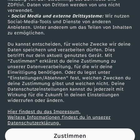
ZDFtivi. Daten von Dritten werden von uns nicht
e
Das ZDF
verwendet.
• Social Media und externe Drittsysteme:
Wir nutzen
ZDF Unternehmen
-
Social-Media-Tools und Dienste von anderen
Anbietern. Unter anderem um das Teilen von Inhalten
Karriere
zu ermöglichen.
W
Presseportal
Du kannst entscheiden, für welche Zwecke wir deine
ZDF goes Schule
Daten speichern und verarbeiten dürfen. Dies
a
betrifft nur dein aktuell genutztes Gerät. Mit
Werbefernsehen
"Zustimmen" erklärst du deine Zustimmung zu
s
unserer Datenverarbeitung, für die wir deine
Mainzelmännchen
Einwilligung benötigen. Oder du legst unter
"Einstellungen/Ablehnen" fest, welchen Zwecken du
t
deine Zustimmung gibst und welchen nicht. Deine
Datenschutzeinstellungen kannst du jederzeit mit
Wirkung für die Zukunft in deinen Einstellungen
u
widerrufen oder ändern.
n
Hier findest du das Impressum.
Partner
Weitere Informationen findest du in unserer
Datenschutzerklärung.
b
Zustimmen