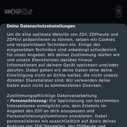
b
e
Deine Datenschutzeinstellungen
cmp-dialog-description
Um dir eine optimale Website von ZDF, ZDFheute und
l
ZDFtivi präsentieren zu können, setzen wir Cookies
und vergleichbare Techniken ein. Einige der
eingesetzten Techniken sind unbedingt erforderlich
e
für unser Angebot. Mit deiner Zustimmung dürfen wir
Mehr ZDF
Service
und unsere Dienstleister darüber hinaus
r
Informationen auf deinem Gerät speichern und/oder
ZDF-Apps
ZDFmitreden
abrufen. Dabei geben wir deine Daten ohne deine
Einwilligung nicht an Dritte weiter, die nicht unsere
n
Smart TV
Kontakt zum ZDF
direkten Dienstleister sind. Wir verwenden deine
Daten auch nicht zu kommerziellen Zwecken.
ZDFtext
Tickets
e
Zustimmungspflichtige Datenverarbeitung
Livestreams
Zuschauerservice
• Personalisierung:
Die Speicherung von bestimmten
n
Sendungen A-Z
Hilfe
Interaktionen ermöglicht uns, dein Erlebnis im
Angebot des ZDF an dich anzupassen und
TV-Programm
Personalisierungsfunktionen anzubieten. Dabei
-
personalisieren wir ausschließlich auf Basis deiner
Nutzung von ZDF Streaming, der ZDFheute und