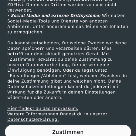
ZDFtivi. Daten von Dritten werden von uns nicht
T
Das ZDF
verwendet.
• Social Media und externe Drittsysteme:
Wir nutzen
ZDF Unternehmen
i
Social-Media-Tools und Dienste von anderen
Anbietern. Unter anderem um das Teilen von Inhalten
Karriere
zu ermöglichen.
p
Presseportal
Du kannst entscheiden, für welche Zwecke wir deine
ZDF goes Schule
Daten speichern und verarbeiten dürfen. Dies
p
betrifft nur dein aktuell genutztes Gerät. Mit
Werbefernsehen
"Zustimmen" erklärst du deine Zustimmung zu
s
unserer Datenverarbeitung, für die wir deine
Mainzelmännchen
Einwilligung benötigen. Oder du legst unter
"Einstellungen/Ablehnen" fest, welchen Zwecken du
v
deine Zustimmung gibst und welchen nicht. Deine
Datenschutzeinstellungen kannst du jederzeit mit
Wirkung für die Zukunft in deinen Einstellungen
o
widerrufen oder ändern.
n
Hier findest du das Impressum.
Partner
Weitere Informationen findest du in unserer
Datenschutzerklärung.
P
Zustimmen