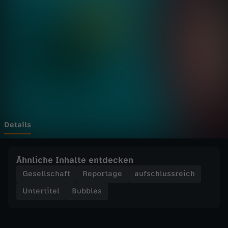
-
Wechseln zu: ZDFheute
S
e
l
b
s
Details
t
Ähnliche Inhalte entdecken
l
Gesellschaft
Reportage
aufschlussreich
Untertitel
Bubbles
i
e