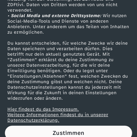
ZDFtivi. Daten von Dritten werden von uns nicht
U
Das ZDF
verwendet.
• Social Media und externe Drittsysteme:
Wir nutzen
ZDF Unternehmen
B
Social-Media-Tools und Dienste von anderen
Anbietern. Unter anderem um das Teilen von Inhalten
Karriere
zu ermöglichen.
B
Presseportal
Du kannst entscheiden, für welche Zwecke wir deine
ZDF goes Schule
Daten speichern und verarbeiten dürfen. Dies
L
betrifft nur dein aktuell genutztes Gerät. Mit
Werbefernsehen
"Zustimmen" erklärst du deine Zustimmung zu
E
unserer Datenverarbeitung, für die wir deine
Mainzelmännchen
Einwilligung benötigen. Oder du legst unter
"Einstellungen/Ablehnen" fest, welchen Zwecken du
S
deine Zustimmung gibst und welchen nicht. Deine
Datenschutzeinstellungen kannst du jederzeit mit
Wirkung für die Zukunft in deinen Einstellungen
m
widerrufen oder ändern.
i
Hier findest du das Impressum.
Partner
Weitere Informationen findest du in unserer
Datenschutzerklärung.
t
Zustimmen