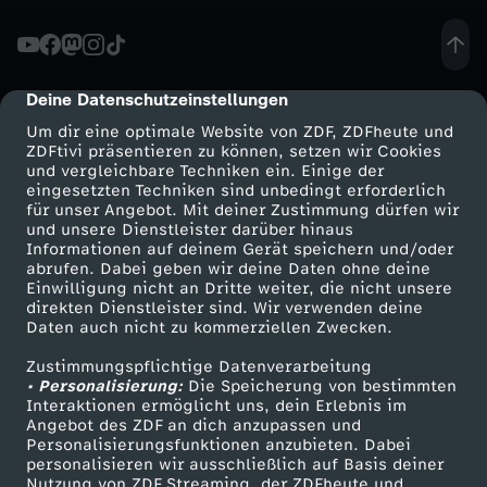
l
e
Deine Datenschutzeinstellungen
cmp-dialog-description
Um dir eine optimale Website von ZDF, ZDFheute und
t
ZDFtivi präsentieren zu können, setzen wir Cookies
und vergleichbare Techniken ein. Einige der
eingesetzten Techniken sind unbedingt erforderlich
z
für unser Angebot. Mit deiner Zustimmung dürfen wir
Mehr ZDF
Service
und unsere Dienstleister darüber hinaus
u
Informationen auf deinem Gerät speichern und/oder
ZDF-Apps
ZDFmitreden
abrufen. Dabei geben wir deine Daten ohne deine
Einwilligung nicht an Dritte weiter, die nicht unsere
n
Smart TV
Kontakt zum ZDF
direkten Dienstleister sind. Wir verwenden deine
Daten auch nicht zu kommerziellen Zwecken.
ZDFtext
Tickets
g
Zustimmungspflichtige Datenverarbeitung
Livestreams
Zuschauerservice
• Personalisierung:
Die Speicherung von bestimmten
-
Sendungen A-Z
Hilfe
Interaktionen ermöglicht uns, dein Erlebnis im
Angebot des ZDF an dich anzupassen und
TV-Programm
Personalisierungsfunktionen anzubieten. Dabei
B
personalisieren wir ausschließlich auf Basis deiner
Nutzung von ZDF Streaming, der ZDFheute und