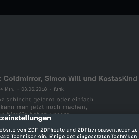
t Coldmirror, Simon Will und KostasKind
4 Min.
08.06.2018
funk
nz schlecht gelernt oder einfach
s kann man jetzt noch machen,
ch hierfür haben unsere
zeinstellungen
cription
 Will einen Rat. In dieser
 besten Spicktricks. Aber
ebsite von ZDF, ZDFheute und ZDFtivi präsentieren zu
FOHLEN!
are Techniken ein. Einige der eingesetzten Techniken