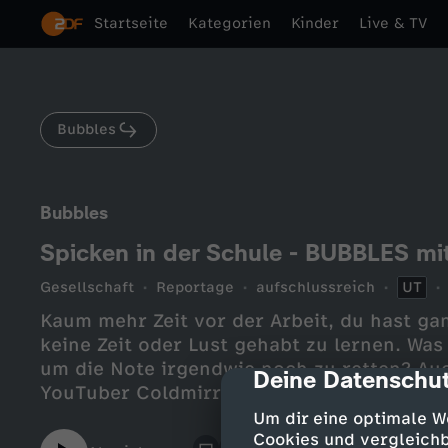
Startseite
Kategorien
Kinder
Live & TV
Bubbles
Bubbles
Spicken in der Schule - BUBBLES mi
Gesellschaft
Reportage
aufschlussreich
UT
Kaum mehr Zeit vor der Arbeit, du hast ga
keine Zeit oder Lust gehabt zu lernen. Wa
um die Note irgendwie noch zu retten? Au
Deine Datenschut
cmp-dialog-des
YouTuber Coldmirror, KostasKind und Simon
BUBBLES-Sonderfolge verraten sie dir ihre
Um dir eine optimale W
ACHTUNG: NICHT ZUM NACHMACHEN EMP
Cookies und vergleichb