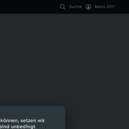
Suche
Mein ZDF
 können, setzen wir
 sind unbedingt