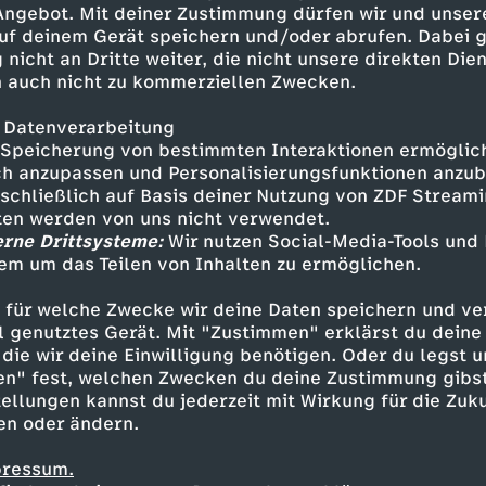
 Angebot. Mit deiner Zustimmung dürfen wir und unser
uf deinem Gerät speichern und/oder abrufen. Dabei 
 nicht an Dritte weiter, die nicht unsere direkten Dien
 auch nicht zu kommerziellen Zwecken.
 Datenverarbeitung
Speicherung von bestimmten Interaktionen ermöglicht
h anzupassen und Personalisierungsfunktionen anzub
sschließlich auf Basis deiner Nutzung von ZDF Stream
tten werden von uns nicht verwendet.
erne Drittsysteme:
Wir nutzen Social-Media-Tools und
em um das Teilen von Inhalten zu ermöglichen.
Inhalte entdecken
 für welche Zwecke wir deine Daten speichern und ver
t
Reportage
aufschlussreich
Untertitel
ell genutztes Gerät. Mit "Zustimmen" erklärst du dein
die wir deine Einwilligung benötigen. Oder du legst u
en" fest, welchen Zwecken du deine Zustimmung gibst
ellungen kannst du jederzeit mit Wirkung für die Zuku
en oder ändern.
pressum.