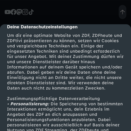
n
S
Deine Datenschutzeinstellungen
cmp-dialog-description
Um dir eine optimale Website von ZDF, ZDFheute und
c
ZDFtivi präsentieren zu können, setzen wir Cookies
und vergleichbare Techniken ein. Einige der
eingesetzten Techniken sind unbedingt erforderlich
h
für unser Angebot. Mit deiner Zustimmung dürfen wir
Mehr ZDF
Service
und unsere Dienstleister darüber hinaus
ü
Informationen auf deinem Gerät speichern und/oder
ZDF-Apps
ZDFmitreden
abrufen. Dabei geben wir deine Daten ohne deine
Einwilligung nicht an Dritte weiter, die nicht unsere
c
Smart TV
Kontakt zum ZDF
direkten Dienstleister sind. Wir verwenden deine
Daten auch nicht zu kommerziellen Zwecken.
ZDFtext
Tickets
h
Zustimmungspflichtige Datenverarbeitung
Livestreams
Zuschauerservice
• Personalisierung:
Die Speicherung von bestimmten
t
Sendungen A-Z
Hilfe
Interaktionen ermöglicht uns, dein Erlebnis im
Angebot des ZDF an dich anzupassen und
TV-Programm
Personalisierungsfunktionen anzubieten. Dabei
e
personalisieren wir ausschließlich auf Basis deiner
Nutzung von ZDF Streaming, der ZDFheute und