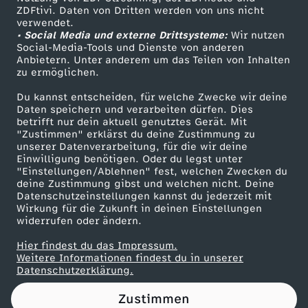
ZDFtivi. Daten von Dritten werden von uns nicht
r
Das ZDF
verwendet.
• Social Media und externe Drittsysteme:
Wir nutzen
ZDF Unternehmen
n
Social-Media-Tools und Dienste von anderen
Anbietern. Unter anderem um das Teilen von Inhalten
Karriere
zu ermöglichen.
h
Presseportal
Du kannst entscheiden, für welche Zwecke wir deine
ZDF goes Schule
Daten speichern und verarbeiten dürfen. Dies
e
betrifft nur dein aktuell genutztes Gerät. Mit
Werbefernsehen
"Zustimmen" erklärst du deine Zustimmung zu
i
unserer Datenverarbeitung, für die wir deine
Mainzelmännchen
Einwilligung benötigen. Oder du legst unter
"Einstellungen/Ablehnen" fest, welchen Zwecken du
t
deine Zustimmung gibst und welchen nicht. Deine
Datenschutzeinstellungen kannst du jederzeit mit
Wirkung für die Zukunft in deinen Einstellungen
-
widerrufen oder ändern.
s
Hier findest du das Impressum.
Partner
Weitere Informationen findest du in unserer
Datenschutzerklärung.
o
Zustimmen