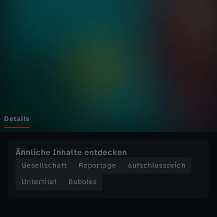
-
T
i
p
p
s
Details
g
Ähnliche Inhalte entdecken
e
Gesellschaft
Reportage
aufschlussreich
Untertitel
Bubbles
g
e