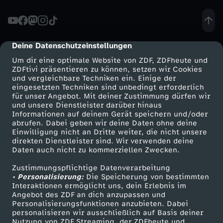
r
-
Deine Datenschutzeinstellungen
cmp-dialog-description
Um dir eine optimale Website von ZDF, ZDFheute und
B
ZDFtivi präsentieren zu können, setzen wir Cookies
und vergleichbare Techniken ein. Einige der
eingesetzten Techniken sind unbedingt erforderlich
U
für unser Angebot. Mit deiner Zustimmung dürfen wir
Mehr ZDF
Service
und unsere Dienstleister darüber hinaus
B
Informationen auf deinem Gerät speichern und/oder
ZDF-Apps
ZDFmitreden
abrufen. Dabei geben wir deine Daten ohne deine
Einwilligung nicht an Dritte weiter, die nicht unsere
B
Smart TV
Kontakt zum ZDF
direkten Dienstleister sind. Wir verwenden deine
Daten auch nicht zu kommerziellen Zwecken.
ZDFtext
Tickets
L
Zustimmungspflichtige Datenverarbeitung
Livestreams
Zuschauerservice
• Personalisierung:
Die Speicherung von bestimmten
E
Sendungen A-Z
Hilfe
Interaktionen ermöglicht uns, dein Erlebnis im
Angebot des ZDF an dich anzupassen und
TV-Programm
Personalisierungsfunktionen anzubieten. Dabei
S
personalisieren wir ausschließlich auf Basis deiner
Nutzung von ZDF Streaming, der ZDFheute und