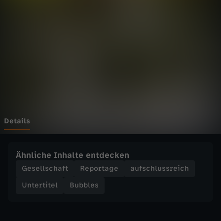
-
V
e
g
e
t
Details
a
Ähnliche Inhalte entdecken
r
Gesellschaft
Reportage
aufschlussreich
Untertitel
Bubbles
i
e