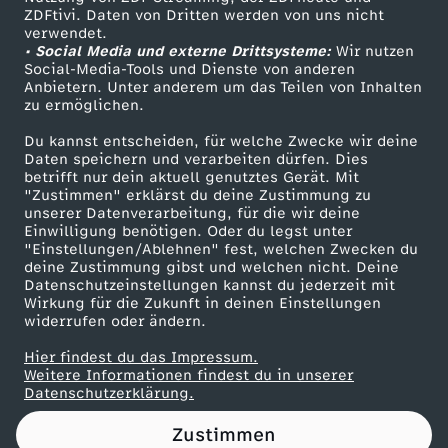
ZDFtivi. Daten von Dritten werden von uns nicht
m
Das ZDF
verwendet.
• Social Media und externe Drittsysteme:
Wir nutzen
ZDF Unternehmen
i
Social-Media-Tools und Dienste von anderen
Anbietern. Unter anderem um das Teilen von Inhalten
Karriere
zu ermöglichen.
t
Presseportal
Du kannst entscheiden, für welche Zwecke wir deine
ZDF goes Schule
Daten speichern und verarbeiten dürfen. Dies
S
betrifft nur dein aktuell genutztes Gerät. Mit
Werbefernsehen
"Zustimmen" erklärst du deine Zustimmung zu
i
unserer Datenverarbeitung, für die wir deine
Mainzelmännchen
Einwilligung benötigen. Oder du legst unter
"Einstellungen/Ablehnen" fest, welchen Zwecken du
m
deine Zustimmung gibst und welchen nicht. Deine
Datenschutzeinstellungen kannst du jederzeit mit
Wirkung für die Zukunft in deinen Einstellungen
o
widerrufen oder ändern.
n
Hier findest du das Impressum.
Partner
Weitere Informationen findest du in unserer
Datenschutzerklärung.
W
Zustimmen