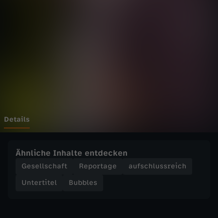
-
W
i
e
g
e
Details
h
Ähnliche Inhalte entdecken
t
Gesellschaft
Reportage
aufschlussreich
Untertitel
Bubbles
’
s