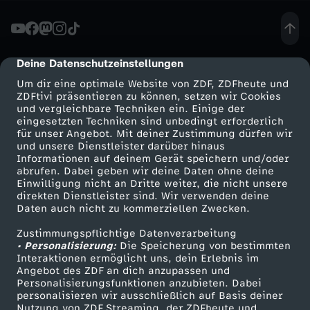
w
e
Deine Datenschutzeinstellungen
cmp-dialog-description
Um dir eine optimale Website von ZDF, ZDFheute und
i
ZDFtivi präsentieren zu können, setzen wir Cookies
und vergleichbare Techniken ein. Einige der
eingesetzten Techniken sind unbedingt erforderlich
t
für unser Angebot. Mit deiner Zustimmung dürfen wir
Mehr ZDF
Service
und unsere Dienstleister darüber hinaus
e
Informationen auf deinem Gerät speichern und/oder
ZDF-Apps
ZDFmitreden
abrufen. Dabei geben wir deine Daten ohne deine
Einwilligung nicht an Dritte weiter, die nicht unsere
r
Smart TV
Kontakt zum ZDF
direkten Dienstleister sind. Wir verwenden deine
Daten auch nicht zu kommerziellen Zwecken.
ZDFtext
Tickets
n
Zustimmungspflichtige Datenverarbeitung
Livestreams
Zuschauerservice
• Personalisierung:
Die Speicherung von bestimmten
a
Sendungen A-Z
Hilfe
Interaktionen ermöglicht uns, dein Erlebnis im
Angebot des ZDF an dich anzupassen und
TV-Programm
Personalisierungsfunktionen anzubieten. Dabei
c
personalisieren wir ausschließlich auf Basis deiner
Nutzung von ZDF Streaming, der ZDFheute und