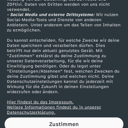
ZDFtivi. Daten von Dritten werden von uns nicht
h
Das ZDF
verwendet.
• Social Media und externe Drittsysteme:
Wir nutzen
ZDF Unternehmen
d
Social-Media-Tools und Dienste von anderen
Anbietern. Unter anderem um das Teilen von Inhalten
Karriere
zu ermöglichen.
e
Presseportal
Du kannst entscheiden, für welche Zwecke wir deine
ZDF goes Schule
Daten speichern und verarbeiten dürfen. Dies
r
betrifft nur dein aktuell genutztes Gerät. Mit
Werbefernsehen
"Zustimmen" erklärst du deine Zustimmung zu
S
unserer Datenverarbeitung, für die wir deine
Mainzelmännchen
Einwilligung benötigen. Oder du legst unter
"Einstellungen/Ablehnen" fest, welchen Zwecken du
c
deine Zustimmung gibst und welchen nicht. Deine
Datenschutzeinstellungen kannst du jederzeit mit
Wirkung für die Zukunft in deinen Einstellungen
h
widerrufen oder ändern.
u
Hier findest du das Impressum.
Partner
Weitere Informationen findest du in unserer
Datenschutzerklärung.
l
Zustimmen