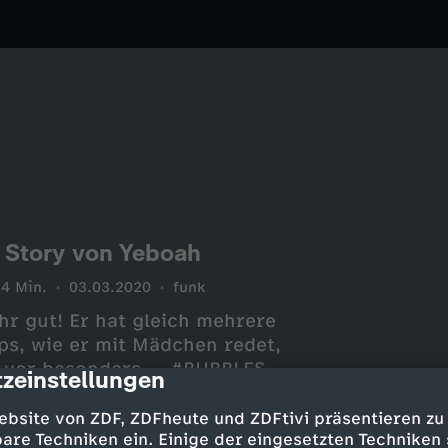
e Story von Yeboah
4 Min.
03.03.2020
funk
hr gut! Er hat gleich mehrere
ps, wie er mit Mädchen redet,
 vor besonders ... #BUBBLES
zeinstellungen
cription
ebsite von ZDF, ZDFheute und ZDFtivi präsentieren zu
are Techniken ein. Einige der eingesetzten Techniken