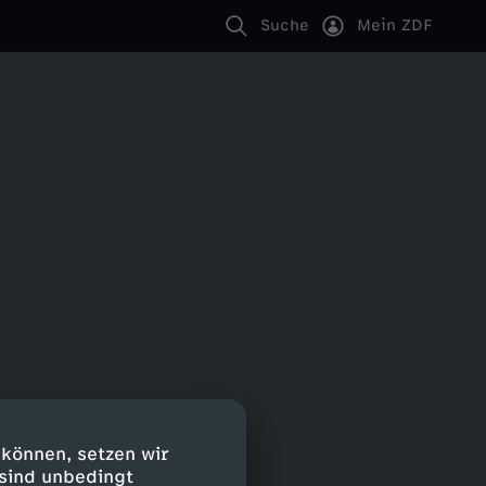
Suche
Mein ZDF
 können, setzen wir
 sind unbedingt