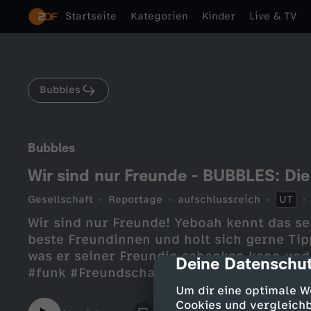
Startseite
Kategorien
Kinder
Live & TV
Bubbles
Bubbles
Wir sind nur Freunde - BUBBLES: Di
Gesellschaft
Reportage
aufschlussreich
UT
Wir sind nur Freunde! Yeboah kennt das se
beste Freundinnen und holt sich gerne Tip
was er seiner Freundin schenken kann und
Deine Datenschut
cmp-dialog-des
#funk #Freundschaft
Um dir eine optimale W
Cookies und vergleichb