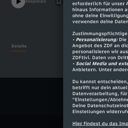
Abspielen
erforderlich für unser
hinaus Informationen a
ohne deine Einwilligung
verwenden deine Daten
Zustimmungspflichtige
• Personalisierung:
Die 
Angebot des ZDF an dic
Details
personalisieren wir au
ZDFtivi. Daten von Dri
• Social Media und ext
Anbietern. Unter ander
Ähnliche 
Du kannst entscheiden,
Gesellschaf
betrifft nur dein aktu
Datenverarbeitung, für 
"Einstellungen/Ablehn
Deine Datenschutzeinst
Einstellungen widerruf
Hier findest du das Im