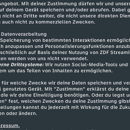
 Angebot. Mit deiner Zustimmung dürfen wir und unser
uf deinem Gerät speichern und/oder abrufen. Dabei 
 nicht an Dritte weiter, die nicht unsere direkten Dien
 auch nicht zu kommerziellen Zwecken.
 Datenverarbeitung
Speicherung von bestimmten Interaktionen ermöglicht
h anzupassen und Personalisierungsfunktionen anzub
sschließlich auf Basis deiner Nutzung von ZDF Stream
tten werden von uns nicht verwendet.
erne Drittsysteme:
Wir nutzen Social-Media-Tools und
em um das Teilen von Inhalten zu ermöglichen.
Inhalte entdecken
 für welche Zwecke wir deine Daten speichern und ver
t
Reportage
amüsant
funk Life
ell genutztes Gerät. Mit "Zustimmen" erklärst du dein
die wir deine Einwilligung benötigen. Oder du legst u
en" fest, welchen Zwecken du deine Zustimmung gibst
ellungen kannst du jederzeit mit Wirkung für die Zuku
en oder ändern.
pressum.