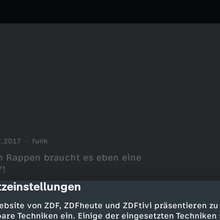
2.2017
funk
um Rappen braucht es eben eine
Y!
zeinstellungen
cription
ebsite von ZDF, ZDFheute und ZDFtivi präsentieren zu
are Techniken ein. Einige der eingesetzten Techniken