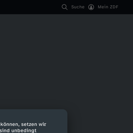
Suche
Mein ZDF
 können, setzen wir
 sind unbedingt