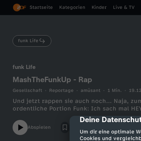
Startseite
Kategorien
Kinder
Live & TV
funk Life
funk Life
MashTheFunkUp - Rap
Gesellschaft
Reportage
amüsant
1 Min.
19.1
Und jetzt rappen sie auch noch... Naja, z
ordentliche Portion Funk: Ich sach mal HE
Deine Datenschut
cmp-dialog-des
Abspielen
Um dir eine optimale W
Cookies und vergleichb