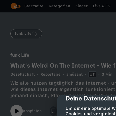
Startseite
Kategorien
Kinder
Live & TV
funk Life
funk Life
What's Weird On The Internet - Wie f
Gesellschaft
Reportage
amüsant
UT
3 Min.
Wir alle nutzen tagtäglich das Internet -
wie dieses Internet eigentlich funktioniert
jemand einfach, klar und verständlich erkl
Deine Datenschut
cmp-dialog-des
Um dir eine optimale W
Abspielen
Cookies und vergleichb