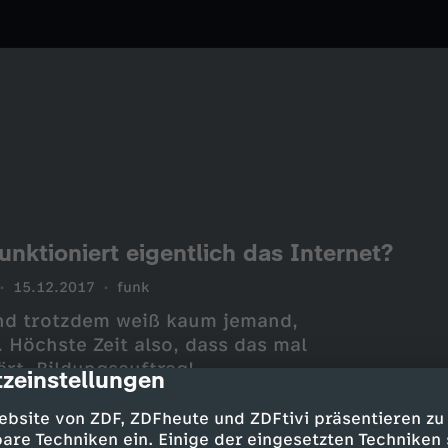
unktioniert eigentlich das Internet?
15.12.2017
funk
 und trotzdem weiß kaum jemand,
. Höchste Zeit also, dass das mal
ärt. Bildungsauftrag!
zeinstellungen
cription
ebsite von ZDF, ZDFheute und ZDFtivi präsentieren zu
are Techniken ein. Einige der eingesetzten Techniken