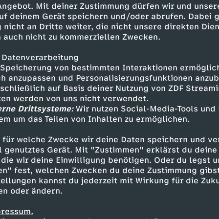
 Angebot. Mit deiner Zustimmung dürfen wir und unser
uf deinem Gerät speichern und/oder abrufen. Dabei 
 nicht an Dritte weiter, die nicht unsere direkten Dien
 auch nicht zu kommerziellen Zwecken.
 Datenverarbeitung
Speicherung von bestimmten Interaktionen ermöglicht
h anzupassen und Personalisierungsfunktionen anzub
sschließlich auf Basis deiner Nutzung von ZDF Stream
tten werden von uns nicht verwendet.
erne Drittsysteme:
Wir nutzen Social-Media-Tools und
em um das Teilen von Inhalten zu ermöglichen.
Inhalte entdecken
 für welche Zwecke wir deine Daten speichern und ver
t
Reportage
amüsant
Untertitel
funk Lif
ell genutztes Gerät. Mit "Zustimmen" erklärst du dein
die wir deine Einwilligung benötigen. Oder du legst u
en" fest, welchen Zwecken du deine Zustimmung gibst
ellungen kannst du jederzeit mit Wirkung für die Zuku
en oder ändern.
pressum.