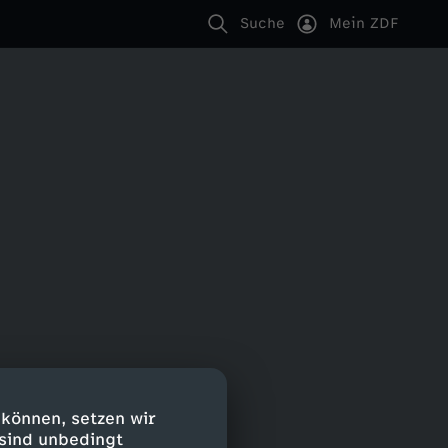
Suche
Mein ZDF
 können, setzen wir
 sind unbedingt