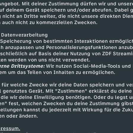
 Angebot. Mit deiner Zustimmung dürfen wir und unser
uf deinem Gerät speichern und/oder abrufen. Dabei 
 nicht an Dritte weiter, die nicht unsere direkten Dien
 auch nicht zu kommerziellen Zwecken.
 Datenverarbeitung
Speicherung von bestimmten Interaktionen ermöglicht
h anzupassen und Personalisierungsfunktionen anzub
sschließlich auf Basis deiner Nutzung von ZDF Stream
tten werden von uns nicht verwendet.
erne Drittsysteme:
Wir nutzen Social-Media-Tools und
em um das Teilen von Inhalten zu ermöglichen.
Inhalte entdecken
 für welche Zwecke wir deine Daten speichern und ver
t
Reportage
hintergründig
Untertitel
re
ell genutztes Gerät. Mit "Zustimmen" erklärst du dein
die wir deine Einwilligung benötigen. Oder du legst u
en" fest, welchen Zwecken du deine Zustimmung gibst
ellungen kannst du jederzeit mit Wirkung für die Zuku
en oder ändern.
pressum.