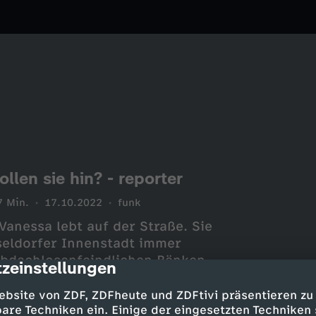
len sie hin? - reporter
7 Min.
17.10.2022
funk
anessa lebt auf der Straße. Sie
seldorfer Innenstadt immer
obdachlosenfeindlichen Bänken
zeinstellungen
cription
r. Vanessa zeigt Lisa, welche
ebsite von ZDF, ZDFheute und ZDFtivi präsentieren zu
are Techniken ein. Einige der eingesetzten Techniken