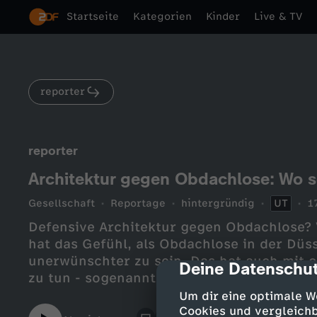
Startseite
Kategorien
Kinder
Live & TV
reporter
reporter
Architektur gegen Obdachlose: Wo sol
Gesellschaft
Reportage
hintergründig
UT
1
Defensive Architektur gegen Obdachlose? V
hat das Gefühl, als Obdachlose in der Düs
unerwünschter zu sein. Das hat auch mit 
Deine Datenschut
cmp-dialog-des
zu tun - sogenannter defensiver Architektu
Plätze sie besonders stören.
Um dir eine optimale W
Cookies und vergleichb