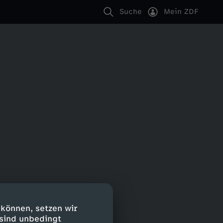
Suche
Mein ZDF
 können, setzen wir
 sind unbedingt