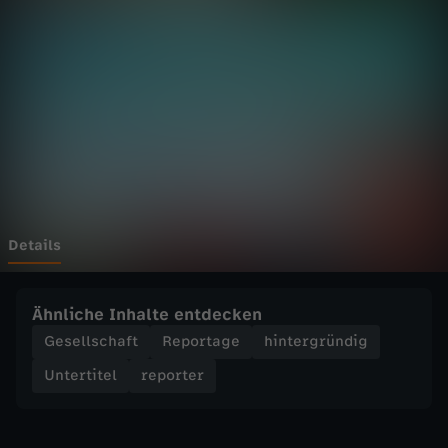
r
-
E
x
t
r
Details
e
Ähnliche Inhalte entdecken
m
Gesellschaft
Reportage
hintergründig
Untertitel
reporter
e
S