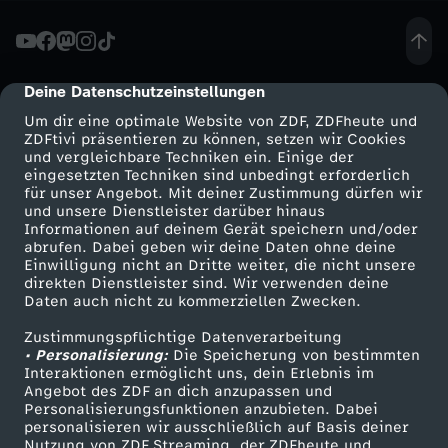
e
l
Deine Datenschutzeinstellungen
cmp-dialog-description
Um dir eine optimale Website von ZDF, ZDFheute und
b
ZDFtivi präsentieren zu können, setzen wir Cookies
und vergleichbare Techniken ein. Einige der
eingesetzten Techniken sind unbedingt erforderlich
s
für unser Angebot. Mit deiner Zustimmung dürfen wir
Mehr ZDF
Service
und unsere Dienstleister darüber hinaus
t
Informationen auf deinem Gerät speichern und/oder
ZDF-Apps
ZDFmitreden
abrufen. Dabei geben wir deine Daten ohne deine
Einwilligung nicht an Dritte weiter, die nicht unsere
e
Smart TV
Kontakt zum ZDF
direkten Dienstleister sind. Wir verwenden deine
Daten auch nicht zu kommerziellen Zwecken.
ZDFtext
Tickets
r
Zustimmungspflichtige Datenverarbeitung
Livestreams
Zuschauerservice
• Personalisierung:
Die Speicherung von bestimmten
f
Sendungen A-Z
Hilfe
Interaktionen ermöglicht uns, dein Erlebnis im
Angebot des ZDF an dich anzupassen und
TV-Programm
Personalisierungsfunktionen anzubieten. Dabei
a
personalisieren wir ausschließlich auf Basis deiner
Nutzung von ZDF Streaming, der ZDFheute und