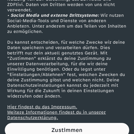
ZDFtivi. Daten von Dritten werden von uns nicht
h
Das ZDF
verwendet.
• Social Media und externe Drittsysteme:
Wir nutzen
ZDF Unternehmen
r
Social-Media-Tools und Dienste von anderen
Anbietern. Unter anderem um das Teilen von Inhalten
Karriere
zu ermöglichen.
u
Presseportal
Du kannst entscheiden, für welche Zwecke wir deine
ZDF goes Schule
Daten speichern und verarbeiten dürfen. Dies
n
betrifft nur dein aktuell genutztes Gerät. Mit
Werbefernsehen
"Zustimmen" erklärst du deine Zustimmung zu
g
unserer Datenverarbeitung, für die wir deine
Mainzelmännchen
Einwilligung benötigen. Oder du legst unter
"Einstellungen/Ablehnen" fest, welchen Zwecken du
m
deine Zustimmung gibst und welchen nicht. Deine
Datenschutzeinstellungen kannst du jederzeit mit
Wirkung für die Zukunft in deinen Einstellungen
i
widerrufen oder ändern.
t
Hier findest du das Impressum.
Partner
Weitere Informationen findest du in unserer
Datenschutzerklärung.
K
Zustimmen