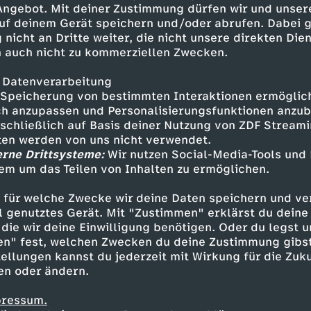
 Angebot. Mit deiner Zustimmung dürfen wir und unser
uf deinem Gerät speichern und/oder abrufen. Dabei 
 nicht an Dritte weiter, die nicht unsere direkten Dien
 auch nicht zu kommerziellen Zwecken.
 Datenverarbeitung
Speicherung von bestimmten Interaktionen ermöglicht
h anzupassen und Personalisierungsfunktionen anzub
sschließlich auf Basis deiner Nutzung von ZDF Stream
tten werden von uns nicht verwendet.
erne Drittsysteme:
Wir nutzen Social-Media-Tools und
em um das Teilen von Inhalten zu ermöglichen.
Inhalte entdecken
 für welche Zwecke wir deine Daten speichern und ver
t
Reportage
hintergründig
Untertitel
re
ell genutztes Gerät. Mit "Zustimmen" erklärst du dein
die wir deine Einwilligung benötigen. Oder du legst u
en" fest, welchen Zwecken du deine Zustimmung gibst
ellungen kannst du jederzeit mit Wirkung für die Zuku
en oder ändern.
pressum.