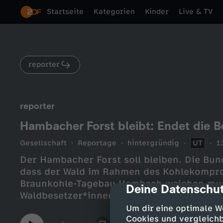
Startseite
Kategorien
Kinder
Live & TV
reporter
reporter
Hambacher Forst bleibt: Endet die 
Gesellschaft
Reportage
hintergründig
UT
1
Der Hambacher Forst soll bleiben. Die Bu
dass der Wald im Rahmen des Kohlekompr
Braunkohle-Tagebau Hambach weichen mus
Deine Datenschut
cmp-dialog-des
Waldbesetzer*innen im “Hambi” ihr vor ach
erreicht und den Rest des Waldes gerettet 
Um dir eine optimale W
wirklich sicher? Und werden die Aktivist*
Cookies und vergleichb