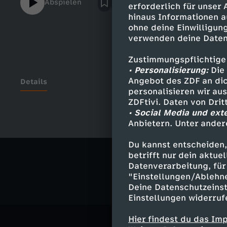
Abspielen
erforderlich für unser
verlassen?
hinaus Informationen a
ohne deine Einwilligung
verwenden deine Daten
Zustimmungspflichtige
• Personalisierung:
Die 
Angebot des ZDF an dic
Details
personalisieren wir au
ZDFtivi. Daten von Dri
• Social Media und ext
Anbietern. Unter ander
Ähnliche 
Du kannst entscheiden,
Gesellschaf
betrifft nur dein aktu
Datenverarbeitung, für 
"Einstellungen/Ablehn
Deine Datenschutzeinst
Einstellungen widerruf
Hier findest du das Im