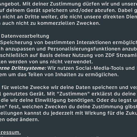
 Angebot. Mit deiner Zustimmung dürfen wir und unser
uf deinem Gerät speichern und/oder abrufen. Dabei 
 nicht an Dritte weiter, die nicht unsere direkten Dien
 auch nicht zu kommerziellen Zwecken.
 Datenverarbeitung
Speicherung von bestimmten Interaktionen ermöglicht
h anzupassen und Personalisierungsfunktionen anzub
sschließlich auf Basis deiner Nutzung von ZDF Stream
tten werden von uns nicht verwendet.
erne Drittsysteme:
Wir nutzen Social-Media-Tools und
em um das Teilen von Inhalten zu ermöglichen.
Inhalte entdecken
 für welche Zwecke wir deine Daten speichern und ver
t
Reportage
hintergründig
Untertitel
re
ell genutztes Gerät. Mit "Zustimmen" erklärst du dein
die wir deine Einwilligung benötigen. Oder du legst u
en" fest, welchen Zwecken du deine Zustimmung gibst
ellungen kannst du jederzeit mit Wirkung für die Zuku
en oder ändern.
pressum.