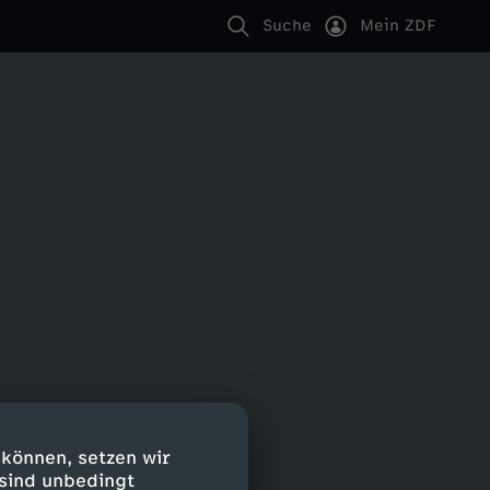
Suche
Mein ZDF
 können, setzen wir
 sind unbedingt