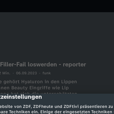
Filler-Fail loswerden - reporter
2 Min.
06.09.2023
funk
e gehört Hyaluron in den Lippen
nen Beauty Eingriffe wie Lip
Anna hat sich die unterschätzten
zeinstellungen
cription
t und ist dabei, wenn
 aufgelöst wird.
ebsite von ZDF, ZDFheute und ZDFtivi präsentieren zu
are Techniken ein. Einige der eingesetzten Techniken