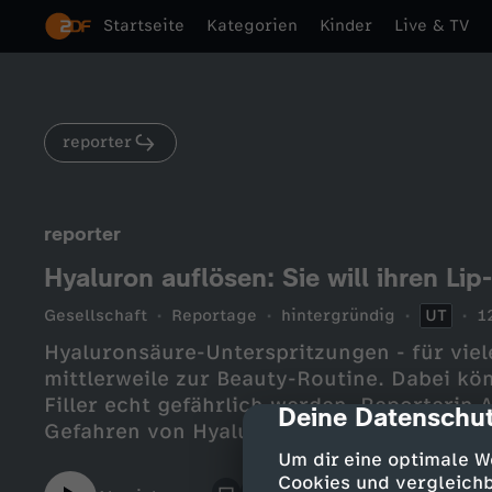
Startseite
Kategorien
Kinder
Live & TV
reporter
reporter
Hyaluron auflösen: Sie will ihren Lip-
Gesellschaft
Reportage
hintergründig
UT
1
Hyaluronsäure-Unterspritzungen - für viel
mittlerweile zur Beauty-Routine. Dabei kön
Filler echt gefährlich werden. Reporterin 
Deine Datenschut
cmp-dialog-des
Gefahren von Hyaluron-Spritzen angeschau
Hyaluronsäure mit Hilfe von Hylase wieder
Um dir eine optimale W
Cookies und vergleichb