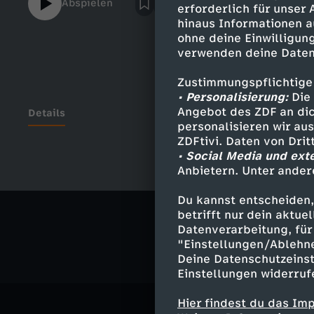
Abspielen
erforderlich für unser
hinaus Informationen a
ohne deine Einwilligung
verwenden deine Daten
Zustimmungspflichtige
• Personalisierung:
Die 
Angebot des ZDF an dic
Details
personalisieren wir au
ZDFtivi. Daten von Dri
• Social Media und ext
Anbietern. Unter ander
Ähnliche 
Du kannst entscheiden,
Gesellschaf
betrifft nur dein aktu
Datenverarbeitung, für 
"Einstellungen/Ablehn
Deine Datenschutzeinst
Einstellungen widerruf
Hier findest du das Im