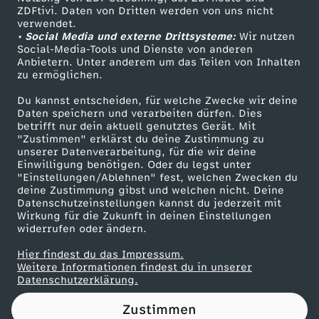
ZDFtivi. Daten von Dritten werden von uns nicht
g
Das ZDF
verwendet.
• Social Media und externe Drittsysteme:
Wir nutzen
ZDF Unternehmen
e
Social-Media-Tools und Dienste von anderen
Anbietern. Unter anderem um das Teilen von Inhalten
Karriere
zu ermöglichen.
f
Presseportal
Du kannst entscheiden, für welche Zwecke wir deine
ZDF goes Schule
Daten speichern und verarbeiten dürfen. Dies
ä
betrifft nur dein aktuell genutztes Gerät. Mit
Werbefernsehen
"Zustimmen" erklärst du deine Zustimmung zu
h
unserer Datenverarbeitung, für die wir deine
Mainzelmännchen
Einwilligung benötigen. Oder du legst unter
"Einstellungen/Ablehnen" fest, welchen Zwecken du
r
deine Zustimmung gibst und welchen nicht. Deine
Datenschutzeinstellungen kannst du jederzeit mit
Wirkung für die Zukunft in deinen Einstellungen
l
widerrufen oder ändern.
i
Hier findest du das Impressum.
Partner
Weitere Informationen findest du in unserer
Datenschutzerklärung.
c
Zustimmen