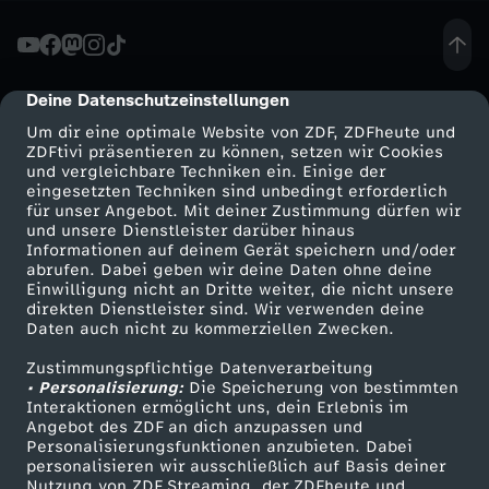
m
T
Deine Datenschutzeinstellungen
cmp-dialog-description
Um dir eine optimale Website von ZDF, ZDFheute und
r
ZDFtivi präsentieren zu können, setzen wir Cookies
und vergleichbare Techniken ein. Einige der
eingesetzten Techniken sind unbedingt erforderlich
e
für unser Angebot. Mit deiner Zustimmung dürfen wir
Mehr ZDF
Service
und unsere Dienstleister darüber hinaus
n
Informationen auf deinem Gerät speichern und/oder
ZDF-Apps
ZDFmitreden
abrufen. Dabei geben wir deine Daten ohne deine
Einwilligung nicht an Dritte weiter, die nicht unsere
d
Smart TV
Kontakt zum ZDF
direkten Dienstleister sind. Wir verwenden deine
Daten auch nicht zu kommerziellen Zwecken.
ZDFtext
Tickets
:
Zustimmungspflichtige Datenverarbeitung
Livestreams
Zuschauerservice
• Personalisierung:
Die Speicherung von bestimmten
S
Sendungen A-Z
Hilfe
Interaktionen ermöglicht uns, dein Erlebnis im
Angebot des ZDF an dich anzupassen und
TV-Programm
Personalisierungsfunktionen anzubieten. Dabei
o
personalisieren wir ausschließlich auf Basis deiner
Nutzung von ZDF Streaming, der ZDFheute und