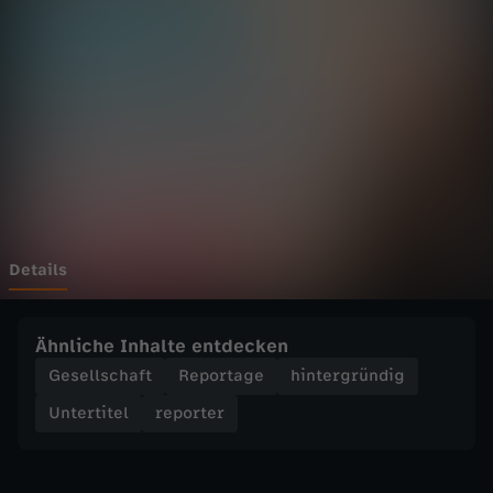
r
-
I
n
s
t
Details
a
Ähnliche Inhalte entdecken
g
Gesellschaft
Reportage
hintergründig
Untertitel
reporter
r
a