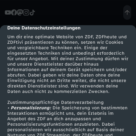
ä
u
Deine Datenschutzeinstellungen
cmp-dialog-description
Um dir eine optimale Website von ZDF, ZDFheute und
e
ZDFtivi präsentieren zu können, setzen wir Cookies
und vergleichbare Techniken ein. Einige der
eingesetzten Techniken sind unbedingt erforderlich
r
für unser Angebot. Mit deiner Zustimmung dürfen wir
Mehr ZDF
Service
und unsere Dienstleister darüber hinaus
i
Informationen auf deinem Gerät speichern und/oder
ZDF-Apps
ZDFmitreden
abrufen. Dabei geben wir deine Daten ohne deine
Einwilligung nicht an Dritte weiter, die nicht unsere
n
Smart TV
Kontakt zum ZDF
direkten Dienstleister sind. Wir verwenden deine
Daten auch nicht zu kommerziellen Zwecken.
ZDFtext
Tickets
:
Zustimmungspflichtige Datenverarbeitung
Livestreams
Zuschauerservice
• Personalisierung:
Die Speicherung von bestimmten
S
Sendungen A-Z
Hilfe
Interaktionen ermöglicht uns, dein Erlebnis im
Angebot des ZDF an dich anzupassen und
TV-Programm
Personalisierungsfunktionen anzubieten. Dabei
c
personalisieren wir ausschließlich auf Basis deiner
Nutzung von ZDF Streaming, der ZDFheute und