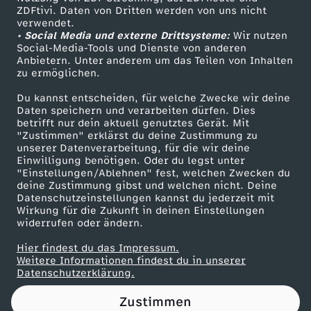
ZDFtivi. Daten von Dritten werden von uns nicht
h
Das ZDF
verwendet.
• Social Media und externe Drittsysteme:
Wir nutzen
ZDF Unternehmen
u
Social-Media-Tools und Dienste von anderen
Anbietern. Unter anderem um das Teilen von Inhalten
Karriere
zu ermöglichen.
f
Presseportal
Du kannst entscheiden, für welche Zwecke wir deine
ZDF goes Schule
Daten speichern und verarbeiten dürfen. Dies
t
betrifft nur dein aktuell genutztes Gerät. Mit
Werbefernsehen
"Zustimmen" erklärst du deine Zustimmung zu
e
unserer Datenverarbeitung, für die wir deine
Mainzelmännchen
Einwilligung benötigen. Oder du legst unter
"Einstellungen/Ablehnen" fest, welchen Zwecken du
n
deine Zustimmung gibst und welchen nicht. Deine
Datenschutzeinstellungen kannst du jederzeit mit
Wirkung für die Zukunft in deinen Einstellungen
f
widerrufen oder ändern.
ü
Hier findest du das Impressum.
Partner
Weitere Informationen findest du in unserer
Datenschutzerklärung.
r
Zustimmen