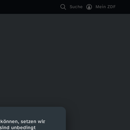
Suche
Mein ZDF
 können, setzen wir
 sind unbedingt