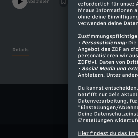
Abspielen
erforderlich für unser
wird??Die neuronale Ceroid Lipofuszinose,
hinaus Informationen a
bedingte Stoffwechselerkrankung der Zelle
ohne deine Einwilligung
verschiedene NCL-Formen. Bei Antonia wur
verwenden deine Daten
juvenile NCL (CLN3) diagnostiziert. Die Be
zunächst unauffällig. Meist im Einschulung
Zustimmungspflichtige
auf, die nach wenigen Jahren zu einer Erb
• Personalisierung:
Die 
Verlauf der Krankheit verlieren die Betrof
Angebot des ZDF an dic
Details
personalisieren wir au
und die Kontrolle über die eigenen Körperf
ZDFtivi. Daten von Dri
zwischen 20 und 30 Jahren versterben. In
• Social Media und ext
schätzungsweise 700 Menschen an NCL. Nur
Anbietern. Unter ander
Ähnliche 
bestimmtes defektes Gen vererben, wird d
Heilung gibt es bislang nicht.
Du kannst entscheiden,
Gesellschaf
betrifft nur dein aktu
Datenverarbeitung, für 
"Einstellungen/Ablehn
Deine Datenschutzeinst
Einstellungen widerruf
Hier findest du das Im