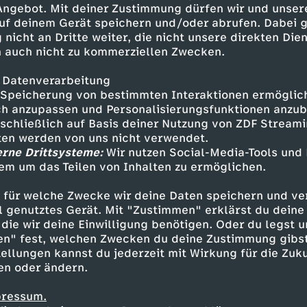
 Angebot. Mit deiner Zustimmung dürfen wir und unser
 kurz NCL, ist eine genetisch
uf deinem Gerät speichern und/oder abrufen. Dabei 
n. Insgesamt gibt es 13
 nicht an Dritte weiter, die nicht unsere direkten Dien
de die häufigste Form, die
 auch nicht zu kommerziellen Zwecken.
troffenen entwickeln sich
salter tritt eine Sehschwäche
 Datenverarbeitung
lindung führt. Im weiteren
Speicherung von bestimmten Interaktionen ermöglicht
fenen ihre kognitiven Fähigkeiten
h anzupassen und Personalisierungsfunktionen anzub
sschließlich auf Basis deiner Nutzung von ZDF Stream
unktionen, bevor sie im Alter
tten werden von uns nicht verwendet.
 Deutschland leiden
erne Drittsysteme:
Wir nutzen Social-Media-Tools und
 wenn beide Elternteile ein
em um das Teilen von Inhalten zu ermöglichen.
Inhalte entdecken
as Kind an NCL erkranken. Eine
 für welche Zwecke wir deine Daten speichern und ver
t
Reportage
hintergründig
Untertitel
re
ell genutztes Gerät. Mit "Zustimmen" erklärst du dein
die wir deine Einwilligung benötigen. Oder du legst u
en" fest, welchen Zwecken du deine Zustimmung gibst
ellungen kannst du jederzeit mit Wirkung für die Zuku
en oder ändern.
pressum.