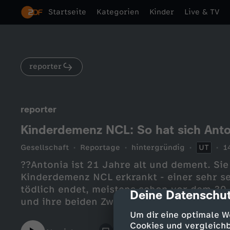
Startseite
Kategorien
Kinder
Live & TV
reporter
reporter
Kinderdemenz NCL: So hat sich Anto
Gesellschaft
Reportage
hintergründig
UT
1
??Antonia ist 21 Jahre alt und dement. Sie
Kinderdemenz NCL erkrankt - einer sehr se
tödlich endet, meistens schon vor dem 30. 
Deine Datenschut
cmp-dialog-des
und ihre beiden Zwillingsschwestern Greta
Bocholt: Wie hat sich Antonia durch die K
Um dir eine optimale W
ihre Schwestern damit um, dass sie immer
Cookies und vergleichb