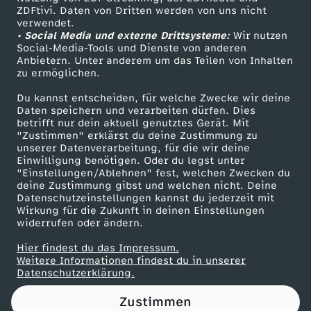
ZDFtivi. Daten von Dritten werden von uns nicht
m
Das ZDF
verwendet.
• Social Media und externe Drittsysteme:
Wir nutzen
ZDF Unternehmen
s
Social-Media-Tools und Dienste von anderen
Anbietern. Unter anderem um das Teilen von Inhalten
Karriere
zu ermöglichen.
p
Presseportal
Du kannst entscheiden, für welche Zwecke wir deine
ZDF goes Schule
Daten speichern und verarbeiten dürfen. Dies
r
betrifft nur dein aktuell genutztes Gerät. Mit
Werbefernsehen
"Zustimmen" erklärst du deine Zustimmung zu
i
unserer Datenverarbeitung, für die wir deine
Mainzelmännchen
Einwilligung benötigen. Oder du legst unter
"Einstellungen/Ablehnen" fest, welchen Zwecken du
t
deine Zustimmung gibst und welchen nicht. Deine
Datenschutzeinstellungen kannst du jederzeit mit
Wirkung für die Zukunft in deinen Einstellungen
z
widerrufen oder ändern.
e
Hier findest du das Impressum.
Partner
Weitere Informationen findest du in unserer
Datenschutzerklärung.
?
Zustimmen