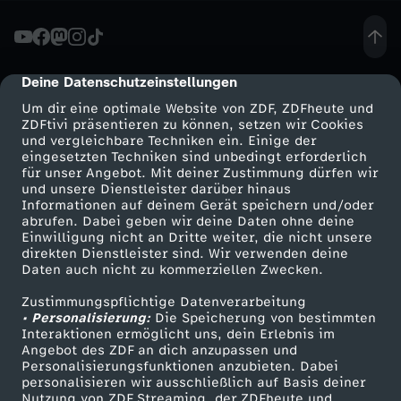
a
n
Deine Datenschutzeinstellungen
cmp-dialog-description
Um dir eine optimale Website von ZDF, ZDFheute und
c
ZDFtivi präsentieren zu können, setzen wir Cookies
und vergleichbare Techniken ein. Einige der
eingesetzten Techniken sind unbedingt erforderlich
e
für unser Angebot. Mit deiner Zustimmung dürfen wir
Mehr ZDF
Service
und unsere Dienstleister darüber hinaus
A
Informationen auf deinem Gerät speichern und/oder
ZDF-Apps
ZDFmitreden
abrufen. Dabei geben wir deine Daten ohne deine
Einwilligung nicht an Dritte weiter, die nicht unsere
b
Smart TV
Kontakt zum ZDF
direkten Dienstleister sind. Wir verwenden deine
Daten auch nicht zu kommerziellen Zwecken.
ZDFtext
Tickets
n
Zustimmungspflichtige Datenverarbeitung
Livestreams
Zuschauerservice
• Personalisierung:
Die Speicherung von bestimmten
e
Sendungen A-Z
Hilfe
Interaktionen ermöglicht uns, dein Erlebnis im
Angebot des ZDF an dich anzupassen und
TV-Programm
Personalisierungsfunktionen anzubieten. Dabei
h
personalisieren wir ausschließlich auf Basis deiner
Nutzung von ZDF Streaming, der ZDFheute und