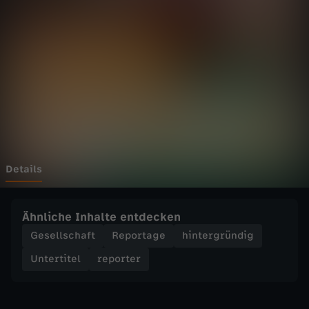
r
-
L
e
t
z
Details
t
Ähnliche Inhalte entdecken
e
Gesellschaft
Reportage
hintergründig
Untertitel
reporter
C
h