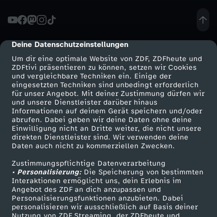
d
s
Deine Datenschutzeinstellungen
cmp-dialog-description
Um dir eine optimale Website von ZDF, ZDFheute und
c
ZDFtivi präsentieren zu können, setzen wir Cookies
und vergleichbare Techniken ein. Einige der
eingesetzten Techniken sind unbedingt erforderlich
h
für unser Angebot. Mit deiner Zustimmung dürfen wir
Mehr ZDF
Service
und unsere Dienstleister darüber hinaus
w
Informationen auf deinem Gerät speichern und/oder
ZDF-Apps
ZDFmitreden
abrufen. Dabei geben wir deine Daten ohne deine
Einwilligung nicht an Dritte weiter, die nicht unsere
u
Smart TV
Kontakt zum ZDF
direkten Dienstleister sind. Wir verwenden deine
Daten auch nicht zu kommerziellen Zwecken.
ZDFtext
Tickets
l
Zustimmungspflichtige Datenverarbeitung
Livestreams
Zuschauerservice
• Personalisierung:
Die Speicherung von bestimmten
:
Sendungen A-Z
Hilfe
Interaktionen ermöglicht uns, dein Erlebnis im
Angebot des ZDF an dich anzupassen und
TV-Programm
Personalisierungsfunktionen anzubieten. Dabei
R
personalisieren wir ausschließlich auf Basis deiner
Nutzung von ZDF Streaming, der ZDFheute und