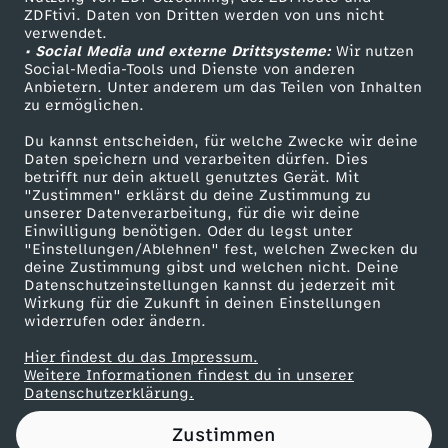
ZDFtivi. Daten von Dritten werden von uns nicht
e
Das ZDF
verwendet.
• Social Media und externe Drittsysteme:
Wir nutzen
ZDF Unternehmen
l
Social-Media-Tools und Dienste von anderen
Anbietern. Unter anderem um das Teilen von Inhalten
Karriere
zu ermöglichen.
i
Presseportal
Du kannst entscheiden, für welche Zwecke wir deine
ZDF goes Schule
Daten speichern und verarbeiten dürfen. Dies
g
betrifft nur dein aktuell genutztes Gerät. Mit
Werbefernsehen
"Zustimmen" erklärst du deine Zustimmung zu
i
unserer Datenverarbeitung, für die wir deine
Mainzelmännchen
Einwilligung benötigen. Oder du legst unter
"Einstellungen/Ablehnen" fest, welchen Zwecken du
o
deine Zustimmung gibst und welchen nicht. Deine
Datenschutzeinstellungen kannst du jederzeit mit
Wirkung für die Zukunft in deinen Einstellungen
n
widerrufen oder ändern.
w
Hier findest du das Impressum.
Partner
Weitere Informationen findest du in unserer
Datenschutzerklärung.
a
Zustimmen