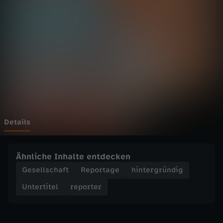
r
-
M
u
s
l
Details
i
Ähnliche Inhalte entdecken
m
Gesellschaft
Reportage
hintergründig
Untertitel
reporter
u
n