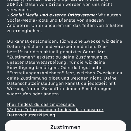
ZDFtivi. Daten von Dritten werden von uns nicht
r
Das ZDF
verwendet.
• Social Media und externe Drittsysteme:
Wir nutzen
ZDF Unternehmen
n
Social-Media-Tools und Dienste von anderen
Anbietern. Unter anderem um das Teilen von Inhalten
Karriere
zu ermöglichen.
t
Presseportal
Du kannst entscheiden, für welche Zwecke wir deine
ZDF goes Schule
Daten speichern und verarbeiten dürfen. Dies
o
betrifft nur dein aktuell genutztes Gerät. Mit
Werbefernsehen
"Zustimmen" erklärst du deine Zustimmung zu
t
unserer Datenverarbeitung, für die wir deine
Mainzelmännchen
Einwilligung benötigen. Oder du legst unter
"Einstellungen/Ablehnen" fest, welchen Zwecken du
w
deine Zustimmung gibst und welchen nicht. Deine
Datenschutzeinstellungen kannst du jederzeit mit
Wirkung für die Zukunft in deinen Einstellungen
i
widerrufen oder ändern.
r
Hier findest du das Impressum.
Partner
Weitere Informationen findest du in unserer
Datenschutzerklärung.
k
Zustimmen