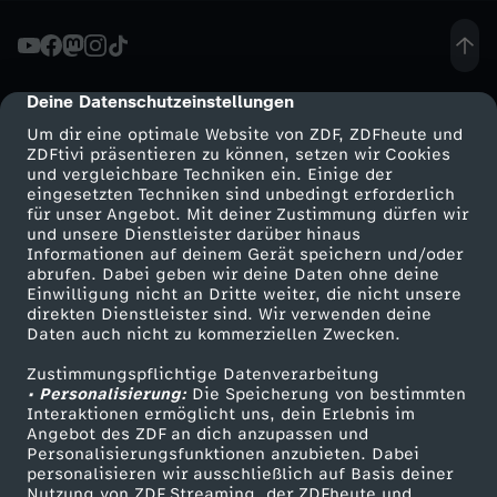
n
d
Deine Datenschutzeinstellungen
cmp-dialog-description
Um dir eine optimale Website von ZDF, ZDFheute und
e
ZDFtivi präsentieren zu können, setzen wir Cookies
und vergleichbare Techniken ein. Einige der
eingesetzten Techniken sind unbedingt erforderlich
:
für unser Angebot. Mit deiner Zustimmung dürfen wir
Mehr ZDF
Service
und unsere Dienstleister darüber hinaus
I
Informationen auf deinem Gerät speichern und/oder
ZDF-Apps
ZDFmitreden
abrufen. Dabei geben wir deine Daten ohne deine
Einwilligung nicht an Dritte weiter, die nicht unsere
s
Smart TV
Kontakt zum ZDF
direkten Dienstleister sind. Wir verwenden deine
Daten auch nicht zu kommerziellen Zwecken.
ZDFtext
Tickets
t
Zustimmungspflichtige Datenverarbeitung
Livestreams
Zuschauerservice
• Personalisierung:
Die Speicherung von bestimmten
h
Sendungen A-Z
Hilfe
Interaktionen ermöglicht uns, dein Erlebnis im
Angebot des ZDF an dich anzupassen und
TV-Programm
Personalisierungsfunktionen anzubieten. Dabei
i
personalisieren wir ausschließlich auf Basis deiner
Nutzung von ZDF Streaming, der ZDFheute und