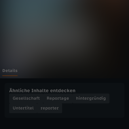
r
Wechseln zu: ZDFheute
-
O
r
g
a
Details
n
Ähnliche Inhalte entdecken
s
Gesellschaft
Reportage
hintergründig
Untertitel
reporter
p
e