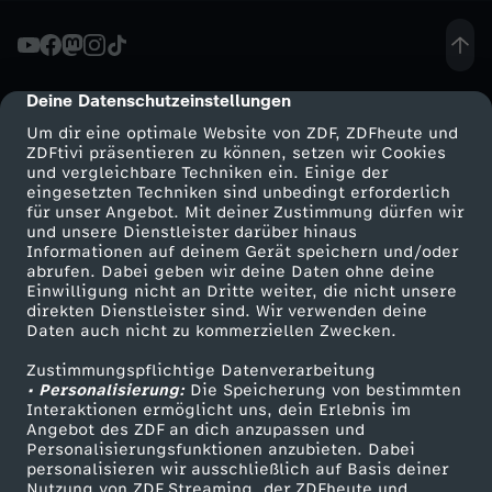
k
o
Deine Datenschutzeinstellungen
cmp-dialog-description
Um dir eine optimale Website von ZDF, ZDFheute und
h
ZDFtivi präsentieren zu können, setzen wir Cookies
und vergleichbare Techniken ein. Einige der
eingesetzten Techniken sind unbedingt erforderlich
l
für unser Angebot. Mit deiner Zustimmung dürfen wir
Mehr ZDF
Service
und unsere Dienstleister darüber hinaus
e
Informationen auf deinem Gerät speichern und/oder
ZDF-Apps
ZDFmitreden
abrufen. Dabei geben wir deine Daten ohne deine
Einwilligung nicht an Dritte weiter, die nicht unsere
k
Smart TV
Kontakt zum ZDF
direkten Dienstleister sind. Wir verwenden deine
Daten auch nicht zu kommerziellen Zwecken.
ZDFtext
Tickets
r
Zustimmungspflichtige Datenverarbeitung
Livestreams
Zuschauerservice
• Personalisierung:
Die Speicherung von bestimmten
a
Sendungen A-Z
Hilfe
Interaktionen ermöglicht uns, dein Erlebnis im
Angebot des ZDF an dich anzupassen und
TV-Programm
Personalisierungsfunktionen anzubieten. Dabei
f
personalisieren wir ausschließlich auf Basis deiner
Nutzung von ZDF Streaming, der ZDFheute und