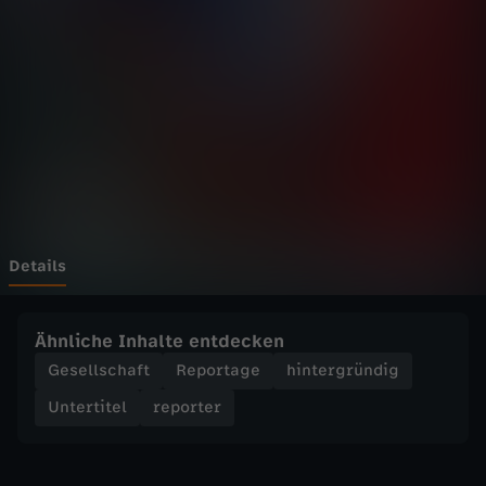
r
-
R
W
E
B
Details
r
Ähnliche Inhalte entdecken
a
Gesellschaft
Reportage
hintergründig
Untertitel
reporter
u
n