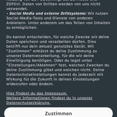
ZDFtivi. Daten von Dritten werden von uns nicht
t
Das ZDF
verwendet.
• Social Media und externe Drittsysteme:
Wir nutzen
ZDF Unternehmen
w
Social-Media-Tools und Dienste von anderen
Anbietern. Unter anderem um das Teilen von Inhalten
Karriere
zu ermöglichen.
e
Presseportal
Du kannst entscheiden, für welche Zwecke wir deine
ZDF goes Schule
Daten speichern und verarbeiten dürfen. Dies
r
betrifft nur dein aktuell genutztes Gerät. Mit
Werbefernsehen
"Zustimmen" erklärst du deine Zustimmung zu
k
unserer Datenverarbeitung, für die wir deine
Mainzelmännchen
Einwilligung benötigen. Oder du legst unter
"Einstellungen/Ablehnen" fest, welchen Zwecken du
:
deine Zustimmung gibst und welchen nicht. Deine
Datenschutzeinstellungen kannst du jederzeit mit
Wirkung für die Zukunft in deinen Einstellungen
A
widerrufen oder ändern.
r
Hier findest du das Impressum.
Partner
Weitere Informationen findest du in unserer
Datenschutzerklärung.
b
Zustimmen