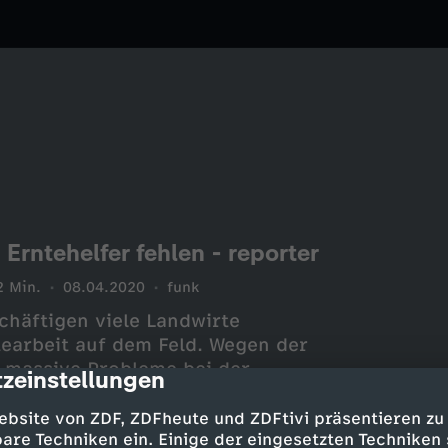
Erntehelfer fehlen - reporter
2 Min.
08.04.2020
funk
chäftigen viele Landwirte
tearbeit auf dem Feld. Wegen der
 massive Probleme bei der
zeinstellungen
cription
le Landwirte haben niemanden,
 bedeuten, dass das Gemüse und
ebsite von ZDF, ZDFheute und ZDFtivi präsentieren zu
etzt Schüler*innen und Studis
are Techniken ein. Einige der eingesetzten Techniken