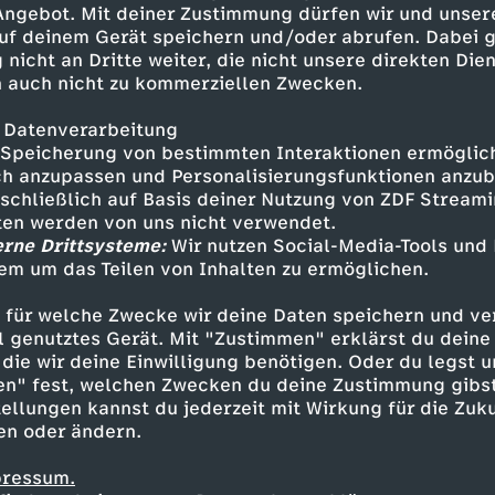
 Angebot. Mit deiner Zustimmung dürfen wir und unser
e der körperlichen Arbeit auf
uf deinem Gerät speichern und/oder abrufen. Dabei 
 nicht an Dritte weiter, die nicht unsere direkten Dien
 auch nicht zu kommerziellen Zwecken.
 Datenverarbeitung
Speicherung von bestimmten Interaktionen ermöglicht
h anzupassen und Personalisierungsfunktionen anzub
sschließlich auf Basis deiner Nutzung von ZDF Stream
tten werden von uns nicht verwendet.
erne Drittsysteme:
Wir nutzen Social-Media-Tools und
em um das Teilen von Inhalten zu ermöglichen.
Inhalte entdecken
 für welche Zwecke wir deine Daten speichern und ver
t
Reportage
hintergründig
Untertitel
re
ell genutztes Gerät. Mit "Zustimmen" erklärst du dein
die wir deine Einwilligung benötigen. Oder du legst u
en" fest, welchen Zwecken du deine Zustimmung gibst
ellungen kannst du jederzeit mit Wirkung für die Zuku
en oder ändern.
pressum.