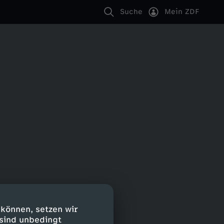
Suche
Mein ZDF
 können, setzen wir
 sind unbedingt