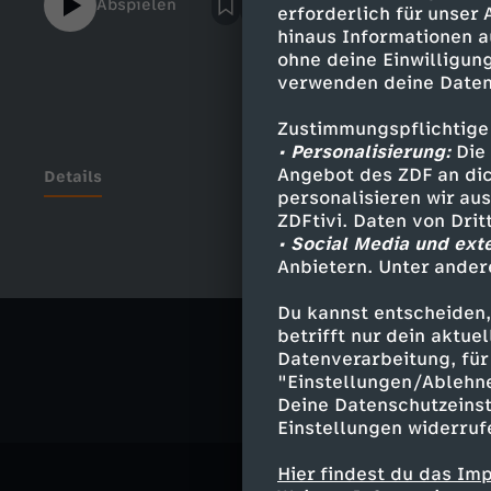
Abspielen
erforderlich für unser
helfen. Aber klappt das überhaupt? Sind si
hinaus Informationen a
dem Feld gewachsen?
ohne deine Einwilligung
verwenden deine Daten
Zustimmungspflichtige
• Personalisierung:
Die 
Angebot des ZDF an dic
Details
personalisieren wir au
ZDFtivi. Daten von Dri
• Social Media und ext
Anbietern. Unter ander
Ähnliche 
Du kannst entscheiden,
Gesellschaf
betrifft nur dein aktu
Datenverarbeitung, für 
"Einstellungen/Ablehn
Deine Datenschutzeinst
Einstellungen widerruf
Hier findest du das Im