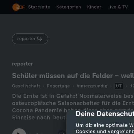
Startseite
Kategorien
Kinder
Live & TV
reporter
reporter
Schüler müssen auf die Felder – weil 
Gesellschaft
Reportage
hintergründig
UT
1
Die Ernte ist in Gefahr! Normalerweise bes
osteuropäische Saisonarbeiter für die Ern
Corona Pandemie haben diese aber gerade
Deine Datenschut
cmp-dialog-des
Einreise nach Deutschland. Das heißt: Vie
der die Erntearbeit macht und das könnte
Um dir eine optimale W
Obst im Feld vergammelt. Deshalb sollen j
Cookies und vergleichb