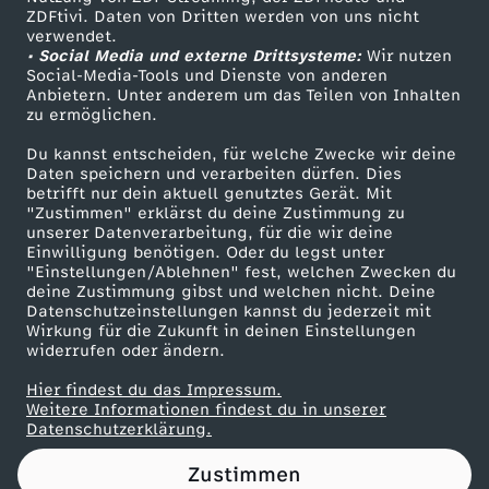
HarrisBe the One - Dua LipaFirst Fires -
ZDFtivi. Daten von Dritten werden von uns nicht
A
Das ZDF
BonoboThe Keeper - BonoboPerfect - Anne
verwendet.
MarieIhr findet uns auch hier:Twitter:
• Social Media und externe Drittsysteme:
Wir nutzen
ZDF Unternehmen
b
https://Twitter.com/reporterFacebook:
Social-Media-Tools und Dienste von anderen
http://Facebook.com/Reporter.offiziell/#report
Anbietern. Unter anderem um das Teilen von Inhalten
Karriere
er gehört zu #funk: YouTube:
zu ermöglichen.
s
http://youtube.com/funkofficialfunk Web-App:
Presseportal
http://go.funk.netFacebook:
Du kannst entscheiden, für welche Zwecke wir deine
ZDF goes Schule
https://www.facebook.com/funk/
Daten speichern und verarbeiten dürfen. Dies
c
betrifft nur dein aktuell genutztes Gerät. Mit
Werbefernsehen
"Zustimmen" erklärst du deine Zustimmung zu
h
unserer Datenverarbeitung, für die wir deine
Mainzelmännchen
Einwilligung benötigen. Oder du legst unter
"Einstellungen/Ablehnen" fest, welchen Zwecken du
l
deine Zustimmung gibst und welchen nicht. Deine
Datenschutzeinstellungen kannst du jederzeit mit
Wirkung für die Zukunft in deinen Einstellungen
u
widerrufen oder ändern.
s
Hier findest du das Impressum.
Partner
Weitere Informationen findest du in unserer
Datenschutzerklärung.
s
Zustimmen