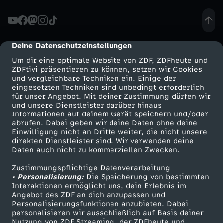
kostenlosen Rufnummern 0800/111 0 111 und
0800/111 0 222 oder an den Arbeitskreis Leben
s
in Freiburg.Einige Beratungsstellen an
Universitäten findet ihr hier:Uni
t
Düsseldorfhttps://www.uni-
Deine Datenschutzeinstellungen
cmp-dialog-description
duesseldorf.de/home/studium-und-lehre-an-der-
hhu/studium/studienberatung2/beratung-fuer-
Um dir eine optimale Website von ZDF, ZDFheute und
d
studierende/content-studienberatung-
ZDFtivi präsentieren zu können, setzen wir Cookies
wp/studienberatungsportal/psychologische-
und vergleichbare Techniken ein. Einige der
beratung/psychologische-beratung-erfolgreich-
eingesetzten Techniken sind unbedingt erforderlich
u
durchs-studium.htmlUni
für unser Angebot. Mit deiner Zustimmung dürfen wir
Kölnhttps://www.kstw.de/index.php?
Mehr ZDF
Service
und unsere Dienstleister darüber hinaus
d
option=com_content&view=article&id=116&Item
Informationen auf deinem Gerät speichern und/oder
ZDF-Apps
ZDFmitreden
id=107&lang=deUni Hamburghttps://www.uni-
abrufen. Dabei geben wir deine Daten ohne deine
hamburg.de/campuscenter/beratung/beratungs
Einwilligung nicht an Dritte weiter, die nicht unsere
e
Smart TV
Kontakt zum ZDF
angebote/psychologische-beratung.htmlUni
direkten Dienstleister sind. Wir verwenden deine
Münchenhttps://www.studentenwerk-
Daten auch nicht zu kommerziellen Zwecken.
ZDFtext
Tickets
muenchen.de/beratungsnetzwerk/psychotherap
i
eutische-und-psychosoziale-beratung/HU
Zustimmungspflichtige Datenverarbeitung
Livestreams
Zuschauerservice
Berlinhttps://www.hu-
• Personalisierung:
Die Speicherung von bestimmten
n
Sendungen A-Z
Hilfe
berlin.de/de/studium/beratung/psyber/psyber_
Interaktionen ermöglicht uns, dein Erlebnis im
htmlTeam: Timm Giesbers, Marspet, Julia von
Angebot des ZDF an dich anzupassen und
TV-Programm
Cube, Sarah Sanners, Maik Arnold, Benedikt
Personalisierungsfunktionen anzubieten. Dabei
e
Ahrens, Oskar Harkämper, Delia Emke
personalisieren wir ausschließlich auf Basis deiner
Musik:Promises - Sam Smith feat. Calvin
Nutzung von ZDF Streaming, der ZDFheute und