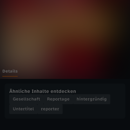
r
Wechseln zu: ZDFheute
-
V
i
e
r
Details
-
Ähnliche Inhalte entdecken
T
Gesellschaft
Reportage
hintergründig
Untertitel
reporter
a
g