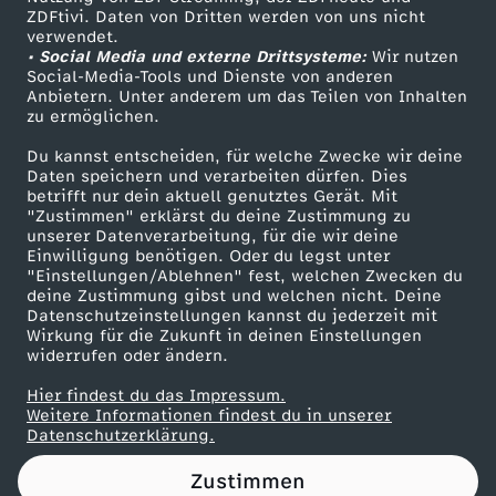
ZDFtivi. Daten von Dritten werden von uns nicht
a
Das ZDF
verwendet.
• Social Media und externe Drittsysteme:
Wir nutzen
ZDF Unternehmen
c
Social-Media-Tools und Dienste von anderen
Anbietern. Unter anderem um das Teilen von Inhalten
Karriere
zu ermöglichen.
h
Presseportal
Du kannst entscheiden, für welche Zwecke wir deine
ZDF goes Schule
Daten speichern und verarbeiten dürfen. Dies
t
betrifft nur dein aktuell genutztes Gerät. Mit
Werbefernsehen
"Zustimmen" erklärst du deine Zustimmung zu
d
unserer Datenverarbeitung, für die wir deine
Mainzelmännchen
Einwilligung benötigen. Oder du legst unter
"Einstellungen/Ablehnen" fest, welchen Zwecken du
a
deine Zustimmung gibst und welchen nicht. Deine
Datenschutzeinstellungen kannst du jederzeit mit
Wirkung für die Zukunft in deinen Einstellungen
s
widerrufen oder ändern.
w
Hier findest du das Impressum.
Partner
Weitere Informationen findest du in unserer
Datenschutzerklärung.
i
Zustimmen