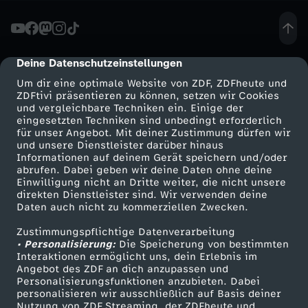
e
-
Deine Datenschutzeinstellungen
cmp-dialog-description
Um dir eine optimale Website von ZDF, ZDFheute und
W
ZDFtivi präsentieren zu können, setzen wir Cookies
und vergleichbare Techniken ein. Einige der
eingesetzten Techniken sind unbedingt erforderlich
o
für unser Angebot. Mit deiner Zustimmung dürfen wir
Mehr ZDF
Service
und unsere Dienstleister darüber hinaus
c
Informationen auf deinem Gerät speichern und/oder
ZDF-Apps
ZDFmitreden
abrufen. Dabei geben wir deine Daten ohne deine
Einwilligung nicht an Dritte weiter, die nicht unsere
h
Smart TV
Kontakt zum ZDF
direkten Dienstleister sind. Wir verwenden deine
Daten auch nicht zu kommerziellen Zwecken.
ZDFtext
Tickets
e
Zustimmungspflichtige Datenverarbeitung
Livestreams
Zuschauerservice
• Personalisierung:
Die Speicherung von bestimmten
:
Sendungen A-Z
Hilfe
Interaktionen ermöglicht uns, dein Erlebnis im
Angebot des ZDF an dich anzupassen und
TV-Programm
Personalisierungsfunktionen anzubieten. Dabei
M
personalisieren wir ausschließlich auf Basis deiner
Nutzung von ZDF Streaming, der ZDFheute und