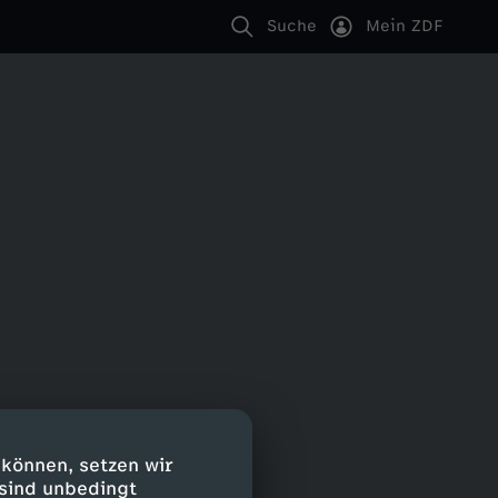
Suche
Mein ZDF
 können, setzen wir
 sind unbedingt