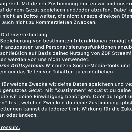
 Angebot. Mit deiner Zustimmung dürfen wir und unser
 der Tanzgarde Zunft Müüs aus
uf deinem Gerät speichern und/oder abrufen. Dabei 
 nicht an Dritte weiter, die nicht unsere direkten Dien
 auch nicht zu kommerziellen Zwecken.
 Datenverarbeitung
Speicherung von bestimmten Interaktionen ermöglicht
h anzupassen und Personalisierungsfunktionen anzub
sschließlich auf Basis deiner Nutzung von ZDF Stream
tten werden von uns nicht verwendet.
erne Drittsysteme:
Wir nutzen Social-Media-Tools und
em um das Teilen von Inhalten zu ermöglichen.
Inhalte entdecken
 für welche Zwecke wir deine Daten speichern und ver
t
Reportage
hintergründig
Untertitel
re
ell genutztes Gerät. Mit "Zustimmen" erklärst du dein
die wir deine Einwilligung benötigen. Oder du legst u
en" fest, welchen Zwecken du deine Zustimmung gibst
ellungen kannst du jederzeit mit Wirkung für die Zuku
en oder ändern.
pressum.