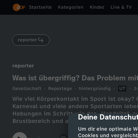
Startseite
Kategorien
Kinder
Live & TV
reporter
reporter
Was ist übergriffig? Das Problem mi
Gesellschaft
Reportage
hintergründig
UT
1
Wie viel Körperkontakt im Sport ist okay?
Karneval und viele andere Sportarten leb
Hebungen im Schritt wie der „Handsitz“, 
Deine Datenschut
cmp-dialog-des
Brustbereich und anfassen, gehören für vi
dort mal eine Grenze überschritten wird? 
Um dir eine optimale W
Sport so aussehen, dass sich alle Beteili
Cookies und vergleichb