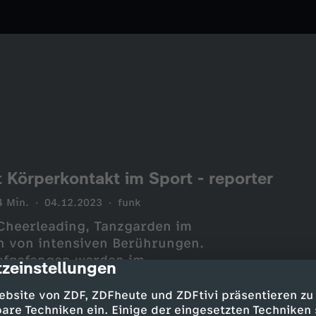
t Körperkontakt im Sport - reporter
4 Min.
04.12.2023
funk
 Cheerleading, Tanzgarden im
en von intensiven Berührungen.
aufgefangen werden im
zeinstellungen
cription
ele einfach dazu. Aber was, wenn
Und wie kann ein kontaktreicher
ebsite von ZDF, ZDFheute und ZDFtivi präsentieren zu
gten wohlfühlen? Chantal vom
are Techniken ein. Einige der eingesetzten Techniken