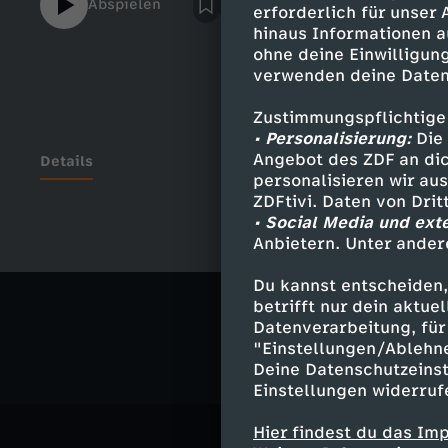
Abspielen
erforderlich für unser
Cheerleading-Team Dolphins und Tobi von
hinaus Informationen a
Köln nehmen uns in ihre Trainings mit.
ohne deine Einwilligung
verwenden deine Daten
Zustimmungspflichtige
• Personalisierung:
Die 
Angebot des ZDF an dic
Details
personalisieren wir au
ZDFtivi. Daten von Dri
• Social Media und ext
Anbietern. Unter ander
Ähnliche 
Du kannst entscheiden,
Gesellschaf
betrifft nur dein aktu
Datenverarbeitung, für 
"Einstellungen/Ablehn
Deine Datenschutzeinst
Einstellungen widerruf
Hier findest du das Im