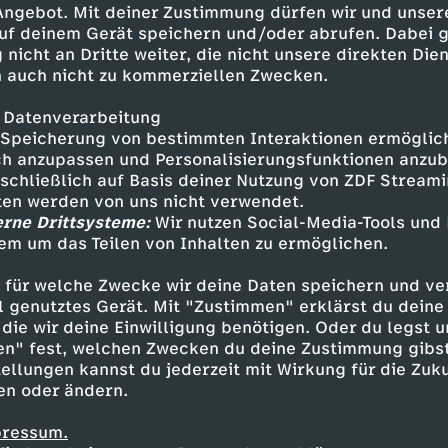
 Angebot. Mit deiner Zustimmung dürfen wir und unser
uf deinem Gerät speichern und/oder abrufen. Dabei 
 nicht an Dritte weiter, die nicht unsere direkten Dien
 auch nicht zu kommerziellen Zwecken.
 Datenverarbeitung
Speicherung von bestimmten Interaktionen ermöglicht
h anzupassen und Personalisierungsfunktionen anzub
sschließlich auf Basis deiner Nutzung von ZDF Stream
tten werden von uns nicht verwendet.
erne Drittsysteme:
Wir nutzen Social-Media-Tools und
em um das Teilen von Inhalten zu ermöglichen.
Inhalte entdecken
 für welche Zwecke wir deine Daten speichern und ver
t
Reportage
hintergründig
Untertitel
re
ell genutztes Gerät. Mit "Zustimmen" erklärst du dein
die wir deine Einwilligung benötigen. Oder du legst u
en" fest, welchen Zwecken du deine Zustimmung gibst
ellungen kannst du jederzeit mit Wirkung für die Zuku
en oder ändern.
pressum.