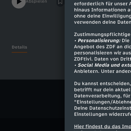
Abspielen
erforderlich für unser
hinaus Informationen a
ohne deine Einwilligung
verwenden deine Daten
Zustimmungspflichtige
• Personalisierung:
Die 
Angebot des ZDF an dic
Details
personalisieren wir au
ZDFtivi. Daten von Dri
• Social Media und ext
Anbietern. Unter ander
Ähnliche 
Du kannst entscheiden,
Gesellschaf
betrifft nur dein aktu
Datenverarbeitung, für 
"Einstellungen/Ablehn
Deine Datenschutzeinst
Einstellungen widerruf
Hier findest du das Im