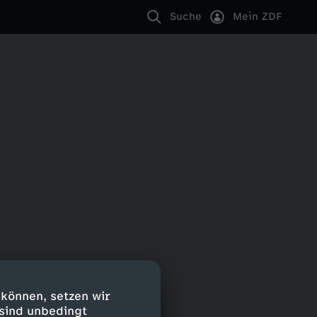
Suche
Mein ZDF
 können, setzen wir
 sind unbedingt