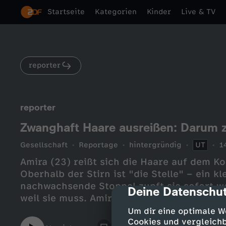
Startseite
Kategorien
Kinder
Live & TV
reporter
reporter
Zwanghaft Haare ausreißen: Darum zi
Gesellschaft
Reportage
hintergründig
UT
1
Amira (23) reißt sich die Haare auf dem Kopf
Oberhalb der Stirn ist "die Stelle" – ein kl
nachwachsende Stoppel zupft sie sofort weg
Deine Datenschut
cmp-dialog-des
weil sie muss. Amira hat Trichotillomanie 
auszureißen. Und dieser Zwang schränkt Am
Um dir eine optimale W
Familie zur Verzweiflung getrieben.
Cookies und vergleichb