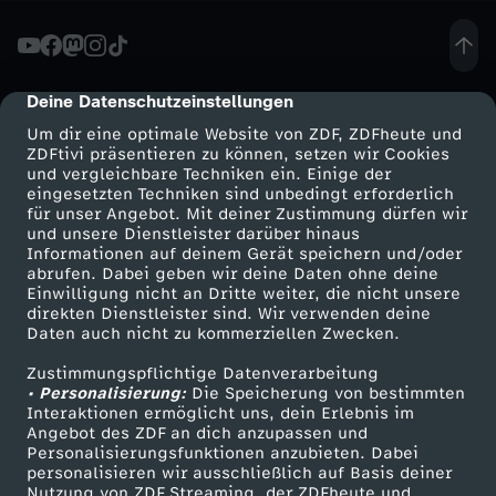
G
l
Deine Datenschutzeinstellungen
cmp-dialog-description
Um dir eine optimale Website von ZDF, ZDFheute und
a
ZDFtivi präsentieren zu können, setzen wir Cookies
und vergleichbare Techniken ein. Einige der
eingesetzten Techniken sind unbedingt erforderlich
u
für unser Angebot. Mit deiner Zustimmung dürfen wir
Mehr ZDF
Service
und unsere Dienstleister darüber hinaus
b
Informationen auf deinem Gerät speichern und/oder
ZDF-Apps
ZDFmitreden
abrufen. Dabei geben wir deine Daten ohne deine
Einwilligung nicht an Dritte weiter, die nicht unsere
e
Smart TV
Kontakt zum ZDF
direkten Dienstleister sind. Wir verwenden deine
Daten auch nicht zu kommerziellen Zwecken.
ZDFtext
Tickets
u
Zustimmungspflichtige Datenverarbeitung
Livestreams
Zuschauerservice
• Personalisierung:
Die Speicherung von bestimmten
n
Sendungen A-Z
Hilfe
Interaktionen ermöglicht uns, dein Erlebnis im
Angebot des ZDF an dich anzupassen und
TV-Programm
Personalisierungsfunktionen anzubieten. Dabei
d
personalisieren wir ausschließlich auf Basis deiner
Nutzung von ZDF Streaming, der ZDFheute und