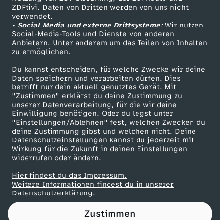
ZDFtivi. Daten von Dritten werden von uns nicht
M
Das ZDF
verwendet.
• Social Media und externe Drittsysteme:
Wir nutzen
ZDF Unternehmen
i
Social-Media-Tools und Dienste von anderen
Anbietern. Unter anderem um das Teilen von Inhalten
Karriere
zu ermöglichen.
s
Presseportal
Du kannst entscheiden, für welche Zwecke wir deine
ZDF goes Schule
Daten speichern und verarbeiten dürfen. Dies
s
betrifft nur dein aktuell genutztes Gerät. Mit
Werbefernsehen
"Zustimmen" erklärst du deine Zustimmung zu
b
unserer Datenverarbeitung, für die wir deine
Mainzelmännchen
Einwilligung benötigen. Oder du legst unter
"Einstellungen/Ablehnen" fest, welchen Zwecken du
r
deine Zustimmung gibst und welchen nicht. Deine
Datenschutzeinstellungen kannst du jederzeit mit
Wirkung für die Zukunft in deinen Einstellungen
a
widerrufen oder ändern.
u
Hier findest du das Impressum.
Partner
Weitere Informationen findest du in unserer
Datenschutzerklärung.
c
Zustimmen