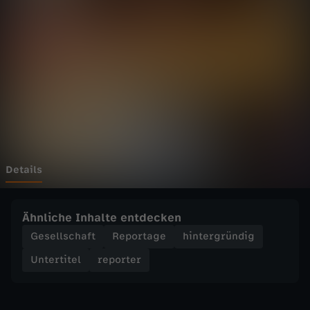
r
-
Z
w
i
s
Details
c
Ähnliche Inhalte entdecken
h
Gesellschaft
Reportage
hintergründig
Untertitel
reporter
e
n