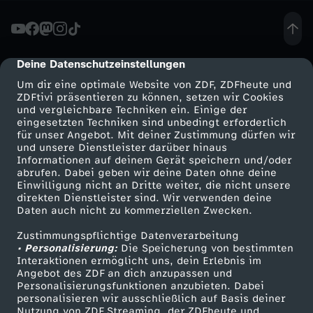
n
c
Deine Datenschutzeinstellungen
cmp-dialog-description
Um dir eine optimale Website von ZDF, ZDFheute und
e
ZDFtivi präsentieren zu können, setzen wir Cookies
und vergleichbare Techniken ein. Einige der
eingesetzten Techniken sind unbedingt erforderlich
-
für unser Angebot. Mit deiner Zustimmung dürfen wir
Mehr ZDF
Service
und unsere Dienstleister darüber hinaus
M
Informationen auf deinem Gerät speichern und/oder
ZDF-Apps
ZDFmitreden
abrufen. Dabei geben wir deine Daten ohne deine
Einwilligung nicht an Dritte weiter, die nicht unsere
o
Smart TV
Kontakt zum ZDF
direkten Dienstleister sind. Wir verwenden deine
Daten auch nicht zu kommerziellen Zwecken.
ZDFtext
Tickets
b
Zustimmungspflichtige Datenverarbeitung
Livestreams
Zuschauerservice
• Personalisierung:
Die Speicherung von bestimmten
b
Sendungen A-Z
Hilfe
Interaktionen ermöglicht uns, dein Erlebnis im
Angebot des ZDF an dich anzupassen und
TV-Programm
Personalisierungsfunktionen anzubieten. Dabei
i
personalisieren wir ausschließlich auf Basis deiner
Nutzung von ZDF Streaming, der ZDFheute und