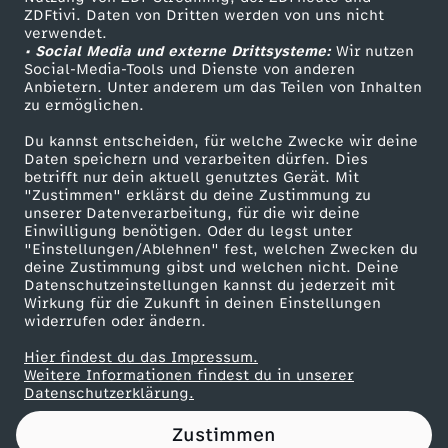
ZDFtivi. Daten von Dritten werden von uns nicht
n
Das ZDF
verwendet.
• Social Media und externe Drittsysteme:
Wir nutzen
ZDF Unternehmen
g
Social-Media-Tools und Dienste von anderen
Anbietern. Unter anderem um das Teilen von Inhalten
Karriere
zu ermöglichen.
-
Presseportal
Du kannst entscheiden, für welche Zwecke wir deine
ZDF goes Schule
Daten speichern und verarbeiten dürfen. Dies
P
betrifft nur dein aktuell genutztes Gerät. Mit
Werbefernsehen
"Zustimmen" erklärst du deine Zustimmung zu
a
unserer Datenverarbeitung, für die wir deine
Mainzelmännchen
Einwilligung benötigen. Oder du legst unter
"Einstellungen/Ablehnen" fest, welchen Zwecken du
s
deine Zustimmung gibst und welchen nicht. Deine
Datenschutzeinstellungen kannst du jederzeit mit
Wirkung für die Zukunft in deinen Einstellungen
c
widerrufen oder ändern.
a
Hier findest du das Impressum.
Partner
Weitere Informationen findest du in unserer
Datenschutzerklärung.
l
Zustimmen