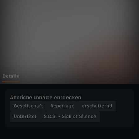
S
i
c
k
o
f
Details
S
Ähnliche Inhalte entdecken
i
Gesellschaft
Reportage
erschütternd
Untertitel
S.O.S. - Sick of Silence
l
e