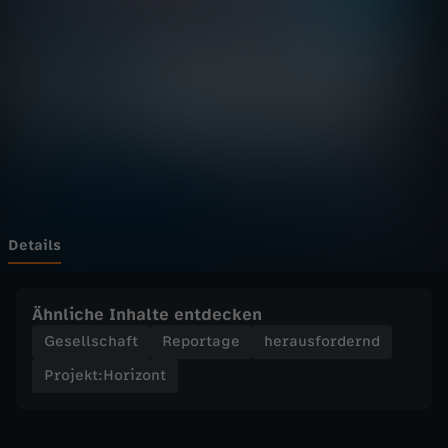
:
Wechseln zu: ZDFheute
H
o
r
i
z
Details
o
Ähnliche Inhalte entdecken
n
Gesellschaft
Reportage
herausfordernd
Projekt:Horizont
t
-