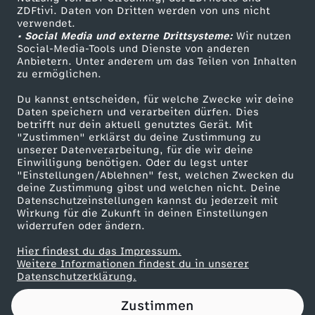
ZDFtivi. Daten von Dritten werden von uns nicht
e
Das ZDF
verwendet.
• Social Media und externe Drittsysteme:
Wir nutzen
ZDF Unternehmen
C
Social-Media-Tools und Dienste von anderen
Anbietern. Unter anderem um das Teilen von Inhalten
Karriere
zu ermöglichen.
a
Presseportal
Du kannst entscheiden, für welche Zwecke wir deine
ZDF goes Schule
Daten speichern und verarbeiten dürfen. Dies
m
betrifft nur dein aktuell genutztes Gerät. Mit
Werbefernsehen
"Zustimmen" erklärst du deine Zustimmung zu
p
unserer Datenverarbeitung, für die wir deine
Mainzelmännchen
Einwilligung benötigen. Oder du legst unter
"Einstellungen/Ablehnen" fest, welchen Zwecken du
-
deine Zustimmung gibst und welchen nicht. Deine
Datenschutzeinstellungen kannst du jederzeit mit
Wirkung für die Zukunft in deinen Einstellungen
F
widerrufen oder ändern.
o
Hier findest du das Impressum.
Partner
Weitere Informationen findest du in unserer
Datenschutzerklärung.
l
Zustimmen