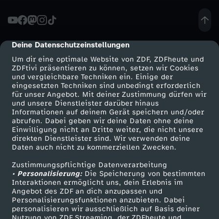
D
a
Deine Datenschutzeinstellungen
cmp-dialog-description
Um dir eine optimale Website von ZDF, ZDFheute und
s
ZDFtivi präsentieren zu können, setzen wir Cookies
und vergleichbare Techniken ein. Einige der
eingesetzten Techniken sind unbedingt erforderlich
M
für unser Angebot. Mit deiner Zustimmung dürfen wir
Mehr ZDF
Service
und unsere Dienstleister darüber hinaus
a
Informationen auf deinem Gerät speichern und/oder
ZDF-Apps
ZDFmitreden
abrufen. Dabei geben wir deine Daten ohne deine
Einwilligung nicht an Dritte weiter, die nicht unsere
c
Smart TV
Kontakt zum ZDF
direkten Dienstleister sind. Wir verwenden deine
Daten auch nicht zu kommerziellen Zwecken.
ZDFtext
Tickets
h
Zustimmungspflichtige Datenverarbeitung
Livestreams
Zuschauerservice
• Personalisierung:
Die Speicherung von bestimmten
a
Sendungen A-Z
Hilfe
Interaktionen ermöglicht uns, dein Erlebnis im
Angebot des ZDF an dich anzupassen und
TV-Programm
Personalisierungsfunktionen anzubieten. Dabei
m
personalisieren wir ausschließlich auf Basis deiner
Nutzung von ZDF Streaming, der ZDFheute und