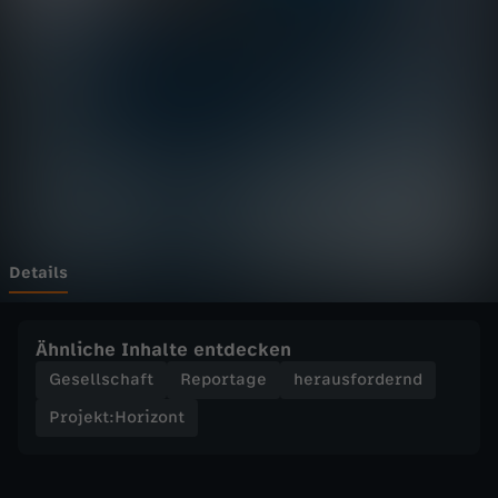
:
H
o
r
i
z
Details
o
Ähnliche Inhalte entdecken
n
Gesellschaft
Reportage
herausfordernd
Projekt:Horizont
t
-