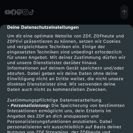
D
e
Deine Datenschutzeinstellungen
cmp-dialog-description
Um dir eine optimale Website von ZDF, ZDFheute und
r
ZDFtivi präsentieren zu können, setzen wir Cookies
und vergleichbare Techniken ein. Einige der
eingesetzten Techniken sind unbedingt erforderlich
A
für unser Angebot. Mit deiner Zustimmung dürfen wir
Mehr ZDF
Service
und unsere Dienstleister darüber hinaus
b
Informationen auf deinem Gerät speichern und/oder
ZDF-Apps
ZDFmitreden
abrufen. Dabei geben wir deine Daten ohne deine
Einwilligung nicht an Dritte weiter, die nicht unsere
s
Smart TV
Kontakt zum ZDF
direkten Dienstleister sind. Wir verwenden deine
Daten auch nicht zu kommerziellen Zwecken.
ZDFtext
Tickets
t
Zustimmungspflichtige Datenverarbeitung
Livestreams
Zuschauerservice
• Personalisierung:
Die Speicherung von bestimmten
i
Sendungen A-Z
Hilfe
Interaktionen ermöglicht uns, dein Erlebnis im
Angebot des ZDF an dich anzupassen und
TV-Programm
Personalisierungsfunktionen anzubieten. Dabei
e
personalisieren wir ausschließlich auf Basis deiner
Nutzung von ZDF Streaming, der ZDFheute und