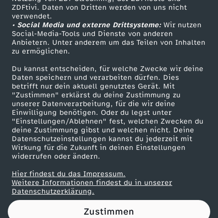
ZDFtivi. Daten von Dritten werden von uns nicht
g
Das ZDF
verwendet.
• Social Media und externe Drittsysteme:
Wir nutzen
ZDF Unternehmen
-
Social-Media-Tools und Dienste von anderen
Anbietern. Unter anderem um das Teilen von Inhalten
Karriere
zu ermöglichen.
F
Presseportal
Du kannst entscheiden, für welche Zwecke wir deine
ZDF goes Schule
Daten speichern und verarbeiten dürfen. Dies
o
betrifft nur dein aktuell genutztes Gerät. Mit
Werbefernsehen
"Zustimmen" erklärst du deine Zustimmung zu
l
unserer Datenverarbeitung, für die wir deine
Mainzelmännchen
Einwilligung benötigen. Oder du legst unter
"Einstellungen/Ablehnen" fest, welchen Zwecken du
g
deine Zustimmung gibst und welchen nicht. Deine
Datenschutzeinstellungen kannst du jederzeit mit
Wirkung für die Zukunft in deinen Einstellungen
e
widerrufen oder ändern.
1
Hier findest du das Impressum.
Partner
Weitere Informationen findest du in unserer
Datenschutzerklärung.
1
Zustimmen