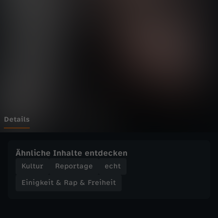
i
t
&
R
a
p
Details
&
Ähnliche Inhalte entdecken
F
Kultur
Reportage
echt
Einigkeit & Rap & Freiheit
r
e