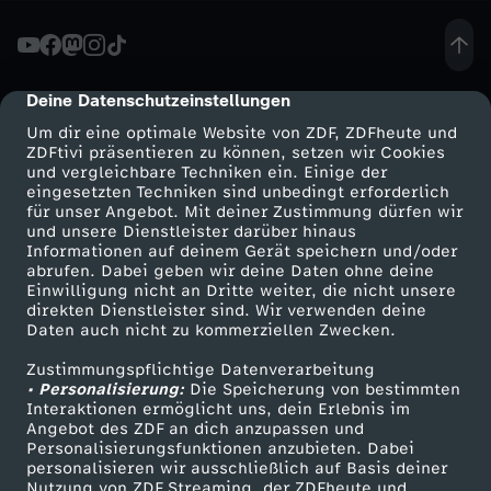
i
h
Deine Datenschutzeinstellungen
cmp-dialog-description
Um dir eine optimale Website von ZDF, ZDFheute und
e
ZDFtivi präsentieren zu können, setzen wir Cookies
und vergleichbare Techniken ein. Einige der
eingesetzten Techniken sind unbedingt erforderlich
i
für unser Angebot. Mit deiner Zustimmung dürfen wir
Mehr ZDF
Service
und unsere Dienstleister darüber hinaus
t
Informationen auf deinem Gerät speichern und/oder
ZDF-Apps
ZDFmitreden
abrufen. Dabei geben wir deine Daten ohne deine
Einwilligung nicht an Dritte weiter, die nicht unsere
-
Smart TV
Kontakt zum ZDF
direkten Dienstleister sind. Wir verwenden deine
Daten auch nicht zu kommerziellen Zwecken.
ZDFtext
Tickets
G
Zustimmungspflichtige Datenverarbeitung
Livestreams
Zuschauerservice
• Personalisierung:
Die Speicherung von bestimmten
r
Sendungen A-Z
Hilfe
Interaktionen ermöglicht uns, dein Erlebnis im
Angebot des ZDF an dich anzupassen und
TV-Programm
Personalisierungsfunktionen anzubieten. Dabei
i
personalisieren wir ausschließlich auf Basis deiner
Nutzung von ZDF Streaming, der ZDFheute und