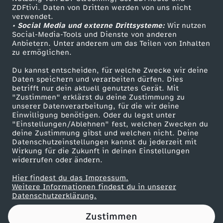
ZDFtivi. Daten von Dritten werden von uns nicht
m
Das ZDF
verwendet.
• Social Media und externe Drittsysteme:
Wir nutzen
ZDF Unternehmen
m
Social-Media-Tools und Dienste von anderen
Anbietern. Unter anderem um das Teilen von Inhalten
Karriere
zu ermöglichen.
e
Presseportal
Du kannst entscheiden, für welche Zwecke wir deine
ZDF goes Schule
Daten speichern und verarbeiten dürfen. Dies
,
betrifft nur dein aktuell genutztes Gerät. Mit
Werbefernsehen
"Zustimmen" erklärst du deine Zustimmung zu
b
unserer Datenverarbeitung, für die wir deine
Mainzelmännchen
Einwilligung benötigen. Oder du legst unter
"Einstellungen/Ablehnen" fest, welchen Zwecken du
i
deine Zustimmung gibst und welchen nicht. Deine
Datenschutzeinstellungen kannst du jederzeit mit
Wirkung für die Zukunft in deinen Einstellungen
t
widerrufen oder ändern.
c
Hier findest du das Impressum.
Partner
Weitere Informationen findest du in unserer
Datenschutzerklärung.
h
Zustimmen