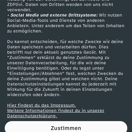
ZDFtivi. Daten von Dritten werden von uns nicht
m
Das ZDF
verwendet.
• Social Media und externe Drittsysteme:
Wir nutzen
ZDF Unternehmen
u
Social-Media-Tools und Dienste von anderen
Anbietern. Unter anderem um das Teilen von Inhalten
Karriere
zu ermöglichen.
s
Presseportal
Du kannst entscheiden, für welche Zwecke wir deine
ZDF goes Schule
Daten speichern und verarbeiten dürfen. Dies
s
betrifft nur dein aktuell genutztes Gerät. Mit
Werbefernsehen
"Zustimmen" erklärst du deine Zustimmung zu
E
unserer Datenverarbeitung, für die wir deine
Mainzelmännchen
Einwilligung benötigen. Oder du legst unter
"Einstellungen/Ablehnen" fest, welchen Zwecken du
u
deine Zustimmung gibst und welchen nicht. Deine
Datenschutzeinstellungen kannst du jederzeit mit
Wirkung für die Zukunft in deinen Einstellungen
c
widerrufen oder ändern.
h
Hier findest du das Impressum.
Partner
Weitere Informationen findest du in unserer
Datenschutzerklärung.
w
Zustimmen