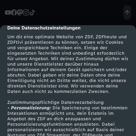
i
h
Deine Datenschutzeinstellungen
cmp-dialog-description
Um dir eine optimale Website von ZDF, ZDFheute und
e
ZDFtivi präsentieren zu können, setzen wir Cookies
und vergleichbare Techniken ein. Einige der
eingesetzten Techniken sind unbedingt erforderlich
i
für unser Angebot. Mit deiner Zustimmung dürfen wir
Mehr ZDF
Service
und unsere Dienstleister darüber hinaus
t
Informationen auf deinem Gerät speichern und/oder
ZDF-Apps
ZDFmitreden
abrufen. Dabei geben wir deine Daten ohne deine
Einwilligung nicht an Dritte weiter, die nicht unsere
-
Smart TV
Kontakt zum ZDF
direkten Dienstleister sind. Wir verwenden deine
Daten auch nicht zu kommerziellen Zwecken.
ZDFtext
Tickets
I
Zustimmungspflichtige Datenverarbeitung
Livestreams
Zuschauerservice
• Personalisierung:
Die Speicherung von bestimmten
c
Sendungen A-Z
Hilfe
Interaktionen ermöglicht uns, dein Erlebnis im
Angebot des ZDF an dich anzupassen und
TV-Programm
Personalisierungsfunktionen anzubieten. Dabei
h
personalisieren wir ausschließlich auf Basis deiner
Nutzung von ZDF Streaming, der ZDFheute und