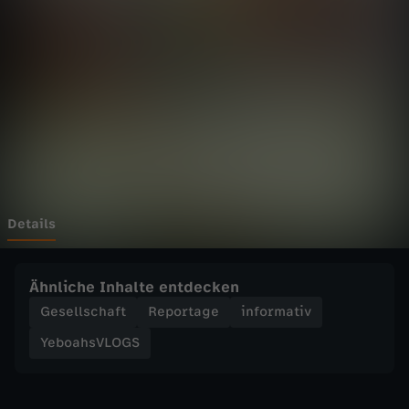
V
L
O
G
S
-
Details
"
Ähnliche Inhalte entdecken
H
Gesellschaft
Reportage
informativ
YeboahsVLOGS
a
s