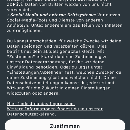
ZDFtivi. Daten von Dritten werden von uns nicht
h
Das ZDF
verwendet.
• Social Media und externe Drittsysteme:
Wir nutzen
ZDF Unternehmen
e
Social-Media-Tools und Dienste von anderen
Anbietern. Unter anderem um das Teilen von Inhalten
Karriere
zu ermöglichen.
i
Presseportal
Du kannst entscheiden, für welche Zwecke wir deine
ZDF goes Schule
Daten speichern und verarbeiten dürfen. Dies
n
betrifft nur dein aktuell genutztes Gerät. Mit
Werbefernsehen
"Zustimmen" erklärst du deine Zustimmung zu
e
unserer Datenverarbeitung, für die wir deine
Mainzelmännchen
Einwilligung benötigen. Oder du legst unter
"Einstellungen/Ablehnen" fest, welchen Zwecken du
F
deine Zustimmung gibst und welchen nicht. Deine
Datenschutzeinstellungen kannst du jederzeit mit
Wirkung für die Zukunft in deinen Einstellungen
r
widerrufen oder ändern.
e
Hier findest du das Impressum.
Partner
Weitere Informationen findest du in unserer
Datenschutzerklärung.
u
Zustimmen