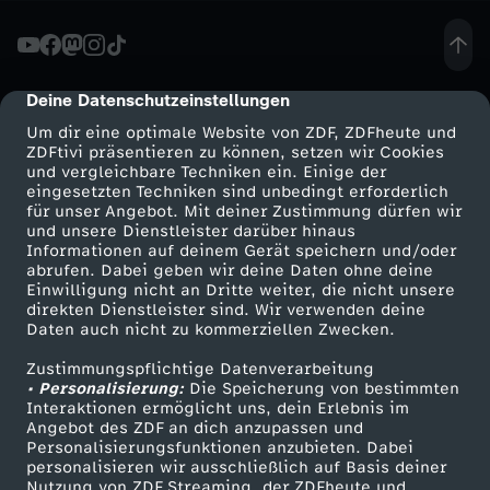
t
d
Deine Datenschutzeinstellungen
cmp-dialog-description
Um dir eine optimale Website von ZDF, ZDFheute und
u
ZDFtivi präsentieren zu können, setzen wir Cookies
und vergleichbare Techniken ein. Einige der
eingesetzten Techniken sind unbedingt erforderlich
e
für unser Angebot. Mit deiner Zustimmung dürfen wir
Mehr ZDF
Service
und unsere Dienstleister darüber hinaus
n
Informationen auf deinem Gerät speichern und/oder
ZDF-Apps
ZDFmitreden
abrufen. Dabei geben wir deine Daten ohne deine
Einwilligung nicht an Dritte weiter, die nicht unsere
d
Smart TV
Kontakt zum ZDF
direkten Dienstleister sind. Wir verwenden deine
Daten auch nicht zu kommerziellen Zwecken.
ZDFtext
Tickets
l
Zustimmungspflichtige Datenverarbeitung
Livestreams
Zuschauerservice
• Personalisierung:
Die Speicherung von bestimmten
i
Sendungen A-Z
Hilfe
Interaktionen ermöglicht uns, dein Erlebnis im
Angebot des ZDF an dich anzupassen und
TV-Programm
Personalisierungsfunktionen anzubieten. Dabei
c
personalisieren wir ausschließlich auf Basis deiner
Nutzung von ZDF Streaming, der ZDFheute und